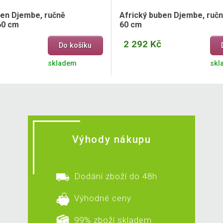
ben Djembe, ručně
Africký buben Djembe, ručn
60 cm
60 cm
2 292 Kč
Do košíku
skladem
skl
Výhody nákupu
Dodání zboží do 48h
Výhodné ceny
99% zboží skladem