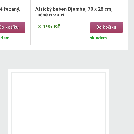
ě řezaný,
Africký buben Djembe, 70 x 28 cm,
ručně řezaný
3 195 Kč
Do košíku
Do košíku
adem
skladem