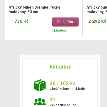
Africký buben Djembe, ručně
Africký bu
malovaný, 50 cm
malovaný, 
1 736 Kč
2 292 Kč
Do košíku
skladem
Aktuálně
261 102 ks
Zboží máme na skladě
11
Zákazníků online