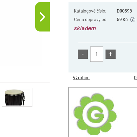
Katalogové číslo:
D00598
Cena dopravy od:
59 Kč
skladem
-
+
Výrobce
D