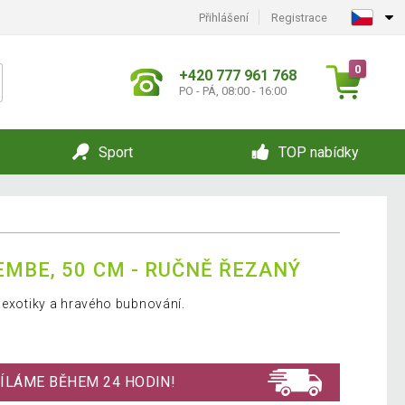
Přihlášení
Registrace
0
+420 777 961 768
PO - PÁ, 08:00 - 16:00
Sport
TOP nabídky
EMBE, 50 CM - RUČNĚ ŘEZANÝ
y exotiky a hravého bubnování.
ÍLÁME BĚHEM 24 HODIN!