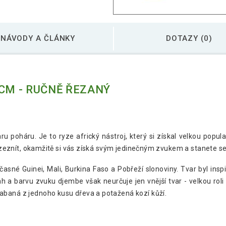
NÁVODY A ČLÁNKY
DOTAZY (0)
 CM - RUČNĚ ŘEZANÝ
 poháru. Je to ryze africký nástroj, který si získal velkou popula
 rozeznít, okamžitě si vás získá svým jedinečným zvukem a stanete 
asné Guinei, Mali, Burkina Faso a Pobřeží slonoviny. Tvar byl insp
h a barvu zvuku djembe však neurčuje jen vnější tvar - velkou roli 
abaná z jednoho kusu dřeva a potažená kozí kůží.