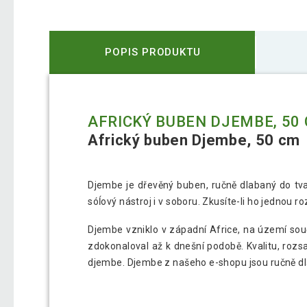
POPIS PRODUKTU
AFRICKÝ BUBEN DJEMBE, 50
Africký buben Djembe, 50 cm
Djembe je dřevěný buben, ručně dlabaný do tvaru
sóĺový nástroj i v soboru. Zkusíte-li ho jednou
Djembe vzniklo v západní Africe, na území souč
zdokonaloval až k dnešní podobě. Kvalitu, rozsa
djembe. Djembe z našeho e-shopu jsou ručně dl