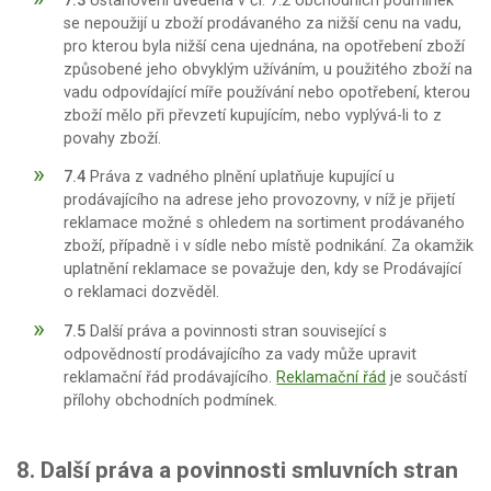
7.3
Ustanovení uvedená v čl. 7.2 obchodních podmínek
se nepoužijí u zboží prodávaného za nižší cenu na vadu,
pro kterou byla nižší cena ujednána, na opotřebení zboží
způsobené jeho obvyklým užíváním, u použitého zboží na
vadu odpovídající míře používání nebo opotřebení, kterou
zboží mělo při převzetí kupujícím, nebo vyplývá-li to z
povahy zboží.
7.4
Práva z vadného plnění uplatňuje kupující u
prodávajícího na adrese jeho provozovny, v níž je přijetí
reklamace možné s ohledem na sortiment prodávaného
zboží, případně i v sídle nebo místě podnikání. Za okamžik
uplatnění reklamace se považuje den, kdy se Prodávající
o reklamaci dozvěděl.
7.5
Další práva a povinnosti stran související s
odpovědností prodávajícího za vady může upravit
reklamační řád prodávajícího.
Reklamační řád
je součástí
přílohy obchodních podmínek.
8. Další práva a povinnosti smluvních stran