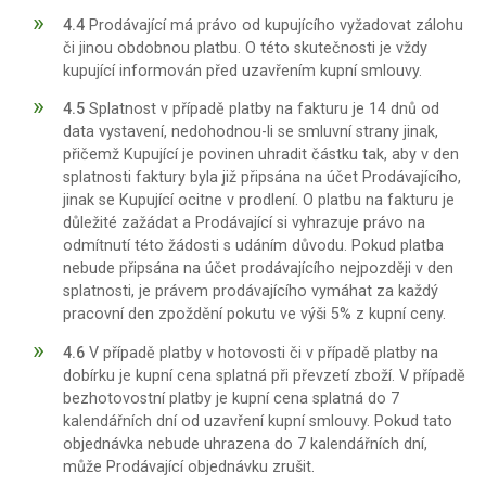
4.4
Prodávající má právo od kupujícího vyžadovat zálohu
či jinou obdobnou platbu. O této skutečnosti je vždy
kupující informován před uzavřením kupní smlouvy.
4.5
Splatnost v případě platby na fakturu je 14 dnů od
data vystavení, nedohodnou-li se smluvní strany jinak,
přičemž Kupující je povinen uhradit částku tak, aby v den
splatnosti faktury byla již připsána na účet Prodávajícího,
jinak se Kupující ocitne v prodlení. O platbu na fakturu je
důležité zažádat a Prodávající si vyhrazuje právo na
odmítnutí této žádosti s udáním důvodu. Pokud platba
nebude připsána na účet prodávajícího nejpozději v den
splatnosti, je právem prodávajícího vymáhat za každý
pracovní den zpoždění pokutu ve výši 5% z kupní ceny.
4.6
V případě platby v hotovosti či v případě platby na
dobírku je kupní cena splatná při převzetí zboží. V případě
bezhotovostní platby je kupní cena splatná do 7
kalendářních dní od uzavření kupní smlouvy. Pokud tato
objednávka nebude uhrazena do 7 kalendářních dní,
může Prodávající objednávku zrušit.