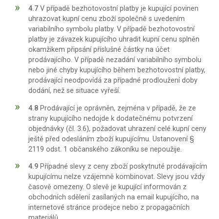
4.7
V případě bezhotovostní platby je kupující povinen
uhrazovat kupní cenu zboží společně s uvedením
variabilního symbolu platby. V případě bezhotovostní
platby je závazek kupujícího uhradit kupní cenu splněn
okamžikem připsání příslušné částky na účet
prodávajícího. V případě nezadání variabilního symbolu
nebo jiné chyby kupujícího během bezhotovostní platby,
prodávající neodpovídá za případné prodloužení doby
dodání, než se situace vyřeší.
4.8
Prodávající je oprávněn, zejména v případě, že ze
strany kupujícího nedojde k dodatečnému potvrzení
objednávky (čl. 3.6), požadovat uhrazení celé kupní ceny
ještě před odesláním zboží kupujícímu. Ustanovení §
2119 odst. 1 občanského zákoníku se nepoužije.
4.9
Případné slevy z ceny zboží poskytnuté prodávajícím
kupujícímu nelze vzájemně kombinovat. Slevy jsou vždy
časově omezeny. O slevě je kupující informován z
obchodních sdělení zasílaných na email kupujícího, na
internetové stránce prodejce nebo z propagačních
materiálů.