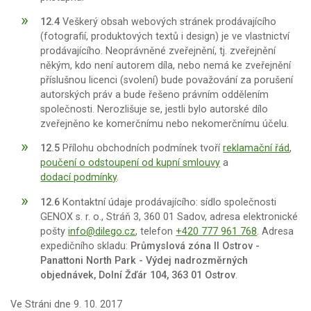
12.4
Veškerý obsah webových stránek prodávajícího
(fotografií, produktových textů i design) je ve vlastnictví
prodávajícího. Neoprávněné zveřejnění, tj. zveřejnění
někým, kdo není autorem díla, nebo nemá ke zveřejnění
příslušnou licenci (svolení) bude považování za porušení
autorských práv a bude řešeno právním oddělením
společnosti. Nerozlišuje se, jestli bylo autorské dílo
zveřejněno ke komerčnímu nebo nekomerčnímu účelu.
12.5
Přílohu obchodních podmínek tvoří
reklamační řád
,
poučení o odstoupení od kupní smlouvy
a
dodací podmínky
.
12.6
Kontaktní údaje prodávajícího: sídlo společnosti
GENOX s. r. o., Stráň 3, 360 01 Sadov, adresa elektronické
pošty
info@dilego.cz
, telefon
+420 777 961 768
. Adresa
expedičního skladu:
Průmyslová zóna II Ostrov -
Panattoni North Park - Výdej nadrozměrných
objednávek, Dolní Žďár 104, 363 01 Ostrov
.
Ve Stráni dne 9. 10. 2017