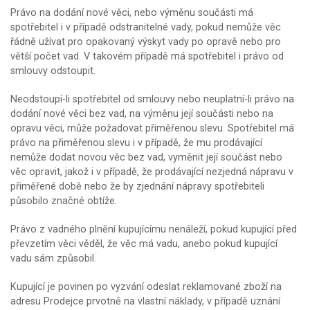
Právo na dodání nové věci, nebo výměnu součásti má
spotřebitel i v případě odstranitelné vady, pokud nemůže věc
řádně užívat pro opakovaný výskyt vady po opravě nebo pro
větší počet vad. V takovém případě má spotřebitel i právo od
smlouvy odstoupit.
Neodstoupí-li spotřebitel od smlouvy nebo neuplatní-li právo na
dodání nové věci bez vad, na výměnu její součásti nebo na
opravu věci, může požadovat přiměřenou slevu. Spotřebitel má
právo na přiměřenou slevu i v případě, že mu prodávající
nemůže dodat novou věc bez vad, vyměnit její součást nebo
věc opravit, jakož i v případě, že prodávající nezjedná nápravu v
přiměřené době nebo že by zjednání nápravy spotřebiteli
působilo značné obtíže.
Právo z vadného plnění kupujícímu nenáleží, pokud kupující před
převzetím věci věděl, že věc má vadu, anebo pokud kupující
vadu sám způsobil.
Kupující je povinen po vyzvání odeslat reklamované zboží na
adresu Prodejce prvotně na vlastní náklady, v případě uznání