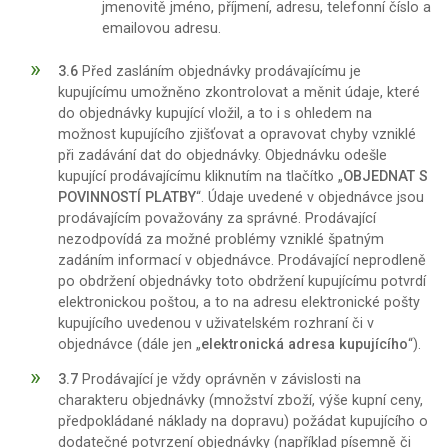
jmenovitě jméno, příjmení, adresu, telefonní číslo a
emailovou adresu.
3.6
Před zasláním objednávky prodávajícímu je
kupujícímu umožněno zkontrolovat a měnit údaje, které
do objednávky kupující vložil, a to i s ohledem na
možnost kupujícího zjišťovat a opravovat chyby vzniklé
při zadávání dat do objednávky. Objednávku odešle
kupující prodávajícímu kliknutím na tlačítko „
OBJEDNAT S
POVINNOSTÍ PLATBY
“. Údaje uvedené v objednávce jsou
prodávajícím považovány za správné. Prodávající
nezodpovídá za možné problémy vzniklé špatným
zadáním informací v objednávce. Prodávající neprodleně
po obdržení objednávky toto obdržení kupujícímu potvrdí
elektronickou poštou, a to na adresu elektronické pošty
kupujícího uvedenou v uživatelském rozhraní či v
objednávce (dále jen „
elektronická adresa kupujícího
“).
3.7
Prodávající je vždy oprávněn v závislosti na
charakteru objednávky (množství zboží, výše kupní ceny,
předpokládané náklady na dopravu) požádat kupujícího o
dodatečné potvrzení objednávky (například písemně či