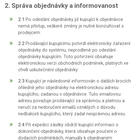
2. Správa objednávky a informovanost
2.1
Po odeslání objednávky již kupující k objednávce
nemá přístup, veškeré změny je nutné konzultovat s
prodejcem.
2.2
Prodávající kupujícímu potvrdí elektronicky zařazení
objednávky do systému, neprodleně po odeslání
objednávky kupujícím. Toto potvrzení obsahuje
elektronickou verzi obchodních podmínek, platných ve
chvíli uskutečnění objednávky.
2.3
Kupující je následovně informován o dalších krocích
ohledně jeho objednávky na elektronickou adresu
kupujícího, zadanou v objednávce. Tuto emailovou
adresu považuje prodávající za správnou a platnou a
neručí za nedoručení emailů vzniklých z důvodu
nedbalosti kupujícího, který zadal nesprávnou adresu.
2.4
Při expedici zásilky obdrží kupující informaci o
dokončení objednávky, která obsahuje poučení o
dodacích podmínkách, manuály k objednaným