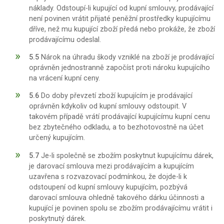
náklady. Odstoupí-li kupující od kupní smlouvy, prodávající
není povinen vrátit přijaté peněžní prostředky kupujícímu
dříve, než mu kupující zboží předá nebo prokáže, že zboží
prodávajícímu odeslal.
5.5
Nárok na úhradu škody vzniklé na zboží je prodávající
oprávněn jednostranně započíst proti nároku kupujícího
na vrácení kupní ceny.
5.6
Do doby převzetí zboží kupujícím je prodávající
oprávněn kdykoliv od kupní smlouvy odstoupit. V
takovém případě vrátí prodávající kupujícímu kupní cenu
bez zbytečného odkladu, a to bezhotovostně na účet
určený kupujícím.
5.7
Je-li společně se zbožím poskytnut kupujícímu dárek,
je darovací smlouva mezi prodávajícím a kupujícím
uzavřena s rozvazovací podmínkou, že dojde-li k
odstoupení od kupní smlouvy kupujícím, pozbývá
darovací smlouva ohledně takového dárku účinnosti a
kupující je povinen spolu se zbožím prodávajícímu vrátit i
poskytnutý dárek.