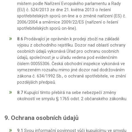
místem podle Nařízení Evropského parlamentu a Rady
(EU) č. 524/2013 ze dne 21. května 2013 o řešení
spotřebitelských sporů on-line a o změně nařízení (ES) č.
2006/2004 a směrnice 2009/22/ES (nařízení o řešení
spotřebitelských sporů on-line).
8.6
Prodávající je oprávněn k prodeji zboží na základě
výpisu z obchodního rejstříku. Dozor nad oblastí ochrany
osobních údajů vykonává Úřad pro ochranu osobních
údajů, společnost je u úřadu vedena pod evidenčním
číslem 00055306. Česká obchodní inspekce vykonává ve
vymezeném rozsahu mimo jiné dozor nad dodržováním
zákona č. 634/1992 Sb., o ochraně spotřebitele, ve znění
pozdějších předpisů.
8.7
Kupující tímto přebírá na sebe nebezpečí změny
okolností ve smyslu § 1765 odst. 2 občanského zákoníku.
9. Ochrana osobních údajů
9.1
Svou informační povinnost vůči kupujícímu ve smyslu