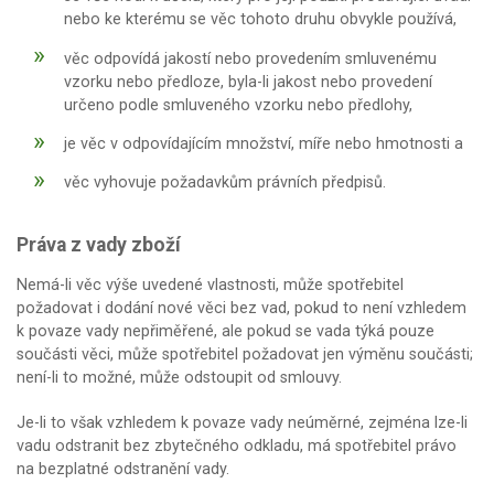
nebo ke kterému se věc tohoto druhu obvykle používá,
věc odpovídá jakostí nebo provedením smluvenému
vzorku nebo předloze, byla-li jakost nebo provedení
určeno podle smluveného vzorku nebo předlohy,
je věc v odpovídajícím množství, míře nebo hmotnosti a
věc vyhovuje požadavkům právních předpisů.
Práva z vady zboží
Nemá-li věc výše uvedené vlastnosti, může spotřebitel
požadovat i dodání nové věci bez vad, pokud to není vzhledem
k povaze vady nepřiměřené, ale pokud se vada týká pouze
součásti věci, může spotřebitel požadovat jen výměnu součásti;
není-li to možné, může odstoupit od smlouvy.
Je-li to však vzhledem k povaze vady neúměrné, zejména lze-li
vadu odstranit bez zbytečného odkladu, má spotřebitel právo
na bezplatné odstranění vady.