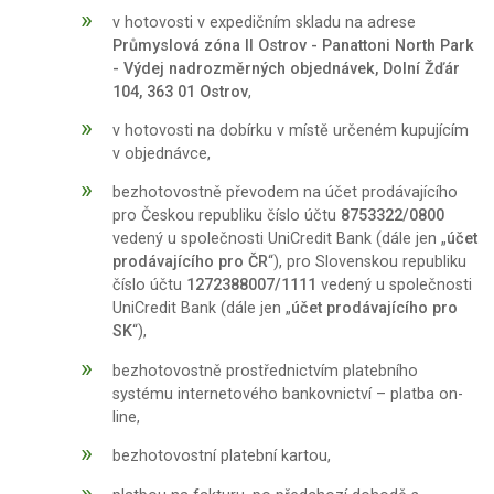
v hotovosti v expedičním skladu na adrese
Průmyslová zóna II Ostrov - Panattoni North Park
- Výdej nadrozměrných objednávek, Dolní Žďár
104, 363 01 Ostrov
,
v hotovosti na dobírku v místě určeném kupujícím
v objednávce,
bezhotovostně převodem na účet prodávajícího
pro Českou republiku číslo účtu
8753322/0800
vedený u společnosti UniCredit Bank (dále jen „
účet
prodávajícího pro ČR
“), pro Slovenskou republiku
číslo účtu
1272388007/1111
vedený u společnosti
UniCredit Bank (dále jen „
účet prodávajícího pro
SK
“),
bezhotovostně prostřednictvím platebního
systému internetového bankovnictví – platba on-
line,
bezhotovostní platební kartou,