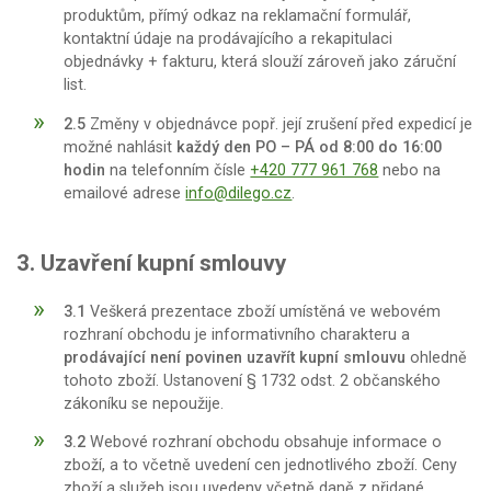
produktům, přímý odkaz na reklamační formulář,
kontaktní údaje na prodávajícího a rekapitulaci
objednávky + fakturu, která slouží zároveň jako záruční
list.
2.5
Změny v objednávce popř. její zrušení před expedicí je
možné nahlásit
každý den PO – PÁ od 8:00 do 16:00
hodin
na telefonním čísle
+420 777 961 768
nebo na
emailové adrese
info@dilego.cz
.
3. Uzavření kupní smlouvy
3.1
Veškerá prezentace zboží umístěná ve webovém
rozhraní obchodu je informativního charakteru a
prodávající není povinen uzavřít kupní smlouvu
ohledně
tohoto zboží. Ustanovení § 1732 odst. 2 občanského
zákoníku se nepoužije.
3.2
Webové rozhraní obchodu obsahuje informace o
zboží, a to včetně uvedení cen jednotlivého zboží. Ceny
zboží a služeb jsou uvedeny včetně daně z přidané