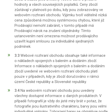
hodnoty a všech souvisejících poplatků. Ceny zboží
zůstávají v platnosti po dobu, kdy jsou zobrazovány ve
webovém rozhraní obchodu. Výjimku tvoří viditelně nízká
cena způsobená možnou systémovou chybou, které již
Prodávající nemohl zabránit, v tomto případě má
Prodávající nárok na zrušení objednávky. Tímto
ustanovením není omezena možnost prodávajícího
uzavřít kupní smlouvu za individuálně sjednaných
podmínek.
3.3
Webové rozhraní obchodu obsahuje také informace
o nákladech spojených s balením a dodáním zboží.
Informace o nákladech spojených s balením a dodáním
zboží uvedené ve webovém rozhraní obchodu platí
pouze v případech, kdy je zboží doručováno v rámci
území České republiky a Slovenské republiky.
3.4
Na webovém rozhraní obchodu jsou uvedeny
všechny dostupné informace o daných produktech. V
případě fotografií je vždy do jisté míry brát v potaz, že
fotografie jsou ilustrativního charakteru, barvy jsou velmi
individuálně vnímány. Zobrazení barev se obměňuje podle