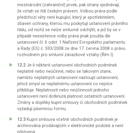
mezinárodní (zahraniční) prvek, pak strany sjednávají,
že vztah se řídí českým právem. Volbou práva podle
předchozí věty není kupující, který je spotřebitelem,
zbaven ochrany, kterou mu poskytují ustanovení právního
řádu, od nichž se nelze smluvně odchýlit, a jež by se v
případě neexistence volby práva jinak použila dle
ustanovení čl. 6 odst. 1 Nařízení Evropského parlamentu
a Rady (ES) č. 593/2008 ze dne 17. června 2008 o právu
rozhodném pro smluvní závazkové vztahy (Řím I).
12.2
Je-li některé ustanovení obchodních podmínek
neplatné nebo neúčinné, nebo se takovým stane,
namísto neplatných ustanovení nastoupí ustanovení,
jehož smysl se neplatnému ustanovení co nejvíce
přibližuje. Neplatností nebo neúčinností jednoho
ustanovení není dotknutá platnost ostatních ustanovení.
Změny a doplňky kupní smlouvy či obchodních podmínek
vyžadují písemnou formu.
12.3
Kupní smlouva včetně obchodních podmínek je
archivována prodávajícím v elektronické podobě a není
přístupná.