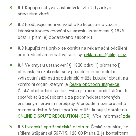
8.1
Kupující nabývá vlastnictví ke zboží fyzickým
převzetím zboží.
8.2
Prodávající není ve vztahu ke kupujícímu vázán
žádnými kodexy chování ve smyslu ustanovení § 1826
odst. 1 písm. e) občanského zákoníku.
8.3
Kupující má právo se obrátit na reklamační oddělení
prostřednictvím emailové adresy:
reklamace@dilego.cz
.
8.4
Ve smyslu ustanovení § 1820 odst. 1) písmeno j)
občanského zákoníku se v případě mimosoudního
vyřizování stížností spotřebitelů může kupující obrátit na
kontrolní orgán, kterým je
Česká obchodní inspekce
.
Česká obchodní inspekce vyřizuje mimosoudní stížnosti
spotřebitelů způsobem a za podmínek stanovených
příslušnými právními předpisy. V případě mezinárodního
mimosoudního řešení sporů se může kupující obrátit na
ONLINE DISPUTE RESOLUTION (ODR)
. Více informací
zde
.
8.5
Evropské spotřebitelské centrum
Česká republika, se
sídlem Štěpánská 567/15, 120 00 Praha 2, je kontaktním