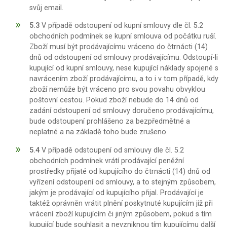
svůj email.
5.3
V případě odstoupení od kupní smlouvy dle čl. 5.2
obchodních podmínek se kupní smlouva od počátku ruší.
Zboží musí být prodávajícímu vráceno do čtrnácti (14)
dnů od odstoupení od smlouvy prodávajícímu. Odstoupí-li
kupující od kupní smlouvy, nese kupující náklady spojené s
navrácením zboží prodávajícímu, a to i v tom případě, kdy
zboží nemůže být vráceno pro svou povahu obvyklou
poštovní cestou. Pokud zboží nebude do 14 dnů od
zadání odstoupení od smlouvy doručeno prodávajícímu,
bude odstoupení prohlášeno za bezpředmětné a
neplatné a na základě toho bude zrušeno.
5.4
V případě odstoupení od smlouvy dle čl. 5.2
obchodních podmínek vrátí prodávající peněžní
prostředky přijaté od kupujícího do čtrnácti (14) dnů od
vyřízení odstoupení od smlouvy, a to stejným způsobem,
jakým je prodávající od kupujícího přijal. Prodávající je
taktéž oprávněn vrátit plnění poskytnuté kupujícím již při
vrácení zboží kupujícím či jiným způsobem, pokud s tím
kupující bude souhlasit a nevzniknou tím kupujícímu další