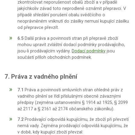
zkontrolovat neporušenost obalů zboží a v případě
jakýchkoliv závad toto neprodleně oznámit přepravci. V
případě shledání porušení obalu svědčícího o
neoprávněném vniknutí do zásilky nemusí kupující zásilku
od přepravce převzít.
6.5
Další práva a povinnosti stran při přepravě zboží
mohou upravit zvláštní dodací podmínky prodávajícího,
jsou-li prodávajícím vydány.
Dodací podmínky
jsou
součástí příloh obchodních podmínek.
7. Práva z vadného plnění
7.1
Práva a povinnosti smluvních stran ohledně práv z
vadného plnění se řídí příslušnými obecně závaznými
předpisy (zejména ustanoveními § 1914 až 1925, § 2099
až 2117 a § 2161 až 2174 občanského zákoníku).
7.2
Prodávající odpovídá kupujícímu, že zboží při převzetí
nemá vady. Zejména prodávající odpovídá kupujícímu, že
v době, kdy kupující zboží převzal: