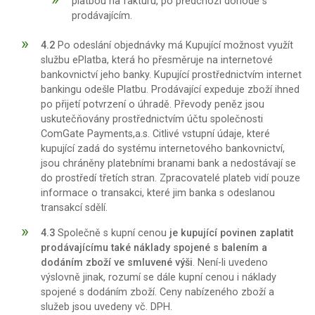
platbou na fakturu, po předchozí dohodě s
prodávajícím.
4.2
Po odeslání objednávky má Kupující možnost využít
službu ePlatba, která ho přesměruje na internetové
bankovnictví jeho banky. Kupující prostřednictvím internet
bankingu odešle Platbu. Prodávající expeduje zboží ihned
po přijetí potvrzení o úhradě. Převody peněz jsou
uskutečňovány prostřednictvím účtu společnosti
ComGate Payments,a.s. Citlivé vstupní údaje, které
kupující zadá do systému internetového bankovnictví,
jsou chráněny platebními branami bank a nedostávají se
do prostředí třetích stran. Zpracovatelé plateb vidí pouze
informace o transakci, které jim banka s odeslanou
transakcí sdělí.
4.3
Společně s kupní cenou
je kupující povinen zaplatit
prodávajícímu také náklady spojené s balením a
dodáním zboží ve smluvené výši
. Není-li uvedeno
výslovně jinak, rozumí se dále kupní cenou i náklady
spojené s dodáním zboží. Ceny nabízeného zboží a
služeb jsou uvedeny vč. DPH.