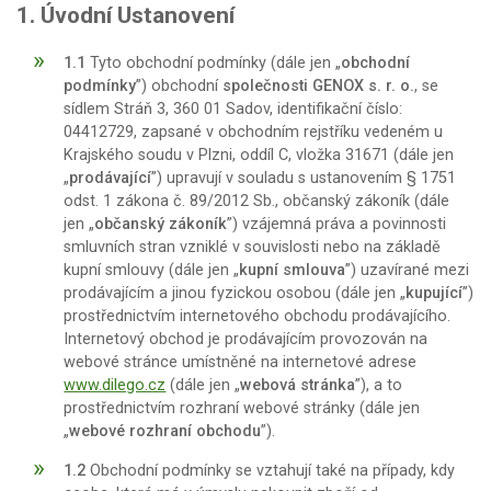
1. Úvodní Ustanovení
1.1
Tyto obchodní podmínky (dále jen „
obchodní
podmínky
”) obchodní
společnosti GENOX s. r. o.
, se
sídlem Stráň 3, 360 01 Sadov, identifikační číslo:
04412729, zapsané v obchodním rejstříku vedeném u
Krajského soudu v Plzni, oddíl C, vložka 31671 (dále jen
„
prodávající
”) upravují v souladu s ustanovením § 1751
odst. 1 zákona č. 89/2012 Sb., občanský zákoník (dále
jen „
občanský zákoník
”) vzájemná práva a povinnosti
smluvních stran vzniklé v souvislosti nebo na základě
kupní smlouvy (dále jen „
kupní smlouva
”) uzavírané mezi
prodávajícím a jinou fyzickou osobou (dále jen „
kupující
”)
prostřednictvím internetového obchodu prodávajícího.
Internetový obchod je prodávajícím provozován na
webové stránce umístněné na internetové adrese
www.dilego.cz
(dále jen „
webová stránka
”), a to
prostřednictvím rozhraní webové stránky (dále jen
„
webové rozhraní obchodu
”).
1.2
Obchodní podmínky se vztahují také na případy, kdy