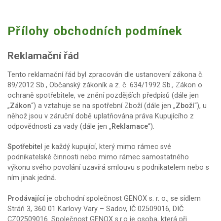
Přílohy obchodních podmínek
Reklamační řád
Tento reklamační řád byl zpracován dle ustanovení zákona č.
89/2012 Sb., Občanský zákoník a z. č. 634/1992 Sb., Zákon o
ochraně spotřebitele, ve znění pozdějších předpisů (dále jen
„
Zákon
“) a vztahuje se na spotřební Zboží (dále jen „
Zboží
“), u
něhož jsou v záruční době uplatňována práva Kupujícího z
odpovědnosti za vady (dále jen „
Reklamace
“).
Spotřebitel
je každý kupující, který mimo rámec své
podnikatelské činnosti nebo mimo rámec samostatného
výkonu svého povolání uzavírá smlouvu s podnikatelem nebo s
ním jinak jedná.
Prodávající
je obchodní společnost GENOX s. r. o., se sídlem
Stráň 3, 360 01 Karlovy Vary – Sadov, IČ 02509016, DIČ
CZ02509016. Společnost GENOX s.r.o je osoba, která při