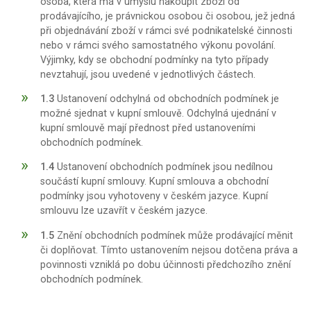
osoba, která má v úmyslu nakoupit zboží od
prodávajícího, je právnickou osobou či osobou, jež jedná
při objednávání zboží v rámci své podnikatelské činnosti
nebo v rámci svého samostatného výkonu povolání.
Výjimky, kdy se obchodní podmínky na tyto případy
nevztahují, jsou uvedené v jednotlivých částech.
1.3
Ustanovení odchylná od obchodních podmínek je
možné sjednat v kupní smlouvě. Odchylná ujednání v
kupní smlouvě mají přednost před ustanoveními
obchodních podmínek.
1.4
Ustanovení obchodních podmínek jsou nedílnou
součástí kupní smlouvy. Kupní smlouva a obchodní
podmínky jsou vyhotoveny v českém jazyce. Kupní
smlouvu lze uzavřít v českém jazyce.
1.5
Znění obchodních podmínek může prodávající měnit
či doplňovat. Tímto ustanovením nejsou dotčena práva a
povinnosti vzniklá po dobu účinnosti předchozího znění
obchodních podmínek.