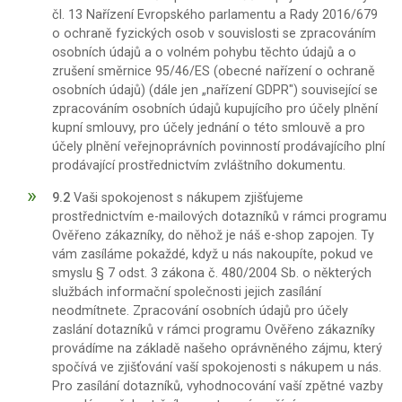
čl. 13 Nařízení Evropského parlamentu a Rady 2016/679
o ochraně fyzických osob v souvislosti se zpracováním
osobních údajů a o volném pohybu těchto údajů a o
zrušení směrnice 95/46/ES (obecné nařízení o ochraně
osobních údajů) (dále jen „nařízení GDPR") související se
zpracováním osobních údajů kupujícího pro účely plnění
kupní smlouvy, pro účely jednání o této smlouvě a pro
účely plnění veřejnoprávních povinností prodávajícího plní
prodávající prostřednictvím zvláštního dokumentu.
9.2
Vaši spokojenost s nákupem zjišťujeme
prostřednictvím e-mailových dotazníků v rámci programu
Ověřeno zákazníky, do něhož je náš e-shop zapojen. Ty
vám zasíláme pokaždé, když u nás nakoupíte, pokud ve
smyslu § 7 odst. 3 zákona č. 480/2004 Sb. o některých
službách informační společnosti jejich zasílání
neodmítnete. Zpracování osobních údajů pro účely
zaslání dotazníků v rámci programu Ověřeno zákazníky
provádíme na základě našeho oprávněného zájmu, který
spočívá ve zjišťování vaší spokojenosti s nákupem u nás.
Pro zasílání dotazníků, vyhodnocování vaší zpětné vazby