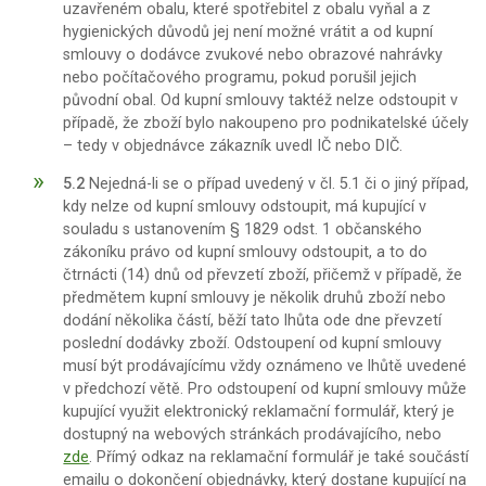
uzavřeném obalu, které spotřebitel z obalu vyňal a z
hygienických důvodů jej není možné vrátit a od kupní
smlouvy o dodávce zvukové nebo obrazové nahrávky
nebo počítačového programu, pokud porušil jejich
původní obal. Od kupní smlouvy taktéž nelze odstoupit v
případě, že zboží bylo nakoupeno pro podnikatelské účely
– tedy v objednávce zákazník uvedl IČ nebo DIČ.
5.2
Nejedná-li se o případ uvedený v čl. 5.1 či o jiný případ,
kdy nelze od kupní smlouvy odstoupit, má kupující v
souladu s ustanovením § 1829 odst. 1 občanského
zákoníku právo od kupní smlouvy odstoupit, a to do
čtrnácti (14) dnů od převzetí zboží, přičemž v případě, že
předmětem kupní smlouvy je několik druhů zboží nebo
dodání několika částí, běží tato lhůta ode dne převzetí
poslední dodávky zboží. Odstoupení od kupní smlouvy
musí být prodávajícímu vždy oznámeno ve lhůtě uvedené
v předchozí větě. Pro odstoupení od kupní smlouvy může
kupující využit elektronický reklamační formulář, který je
dostupný na webových stránkách prodávajícího, nebo
zde
. Přímý odkaz na reklamační formulář je také součástí
emailu o dokončení objednávky, který dostane kupující na