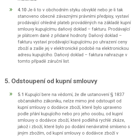
4.10
Je-li to v obchodním styku obvyklé nebo je-li tak
stanoveno obecně závaznými právními předpisy, vystaví
prodávající ohledně plateb prováděných na základě kupní
smlouvy kupujícímu daňový doklad – fakturu. Prodávající
je plátcem daně z přidané hodnoty. Daňový doklad –
fakturu vystaví prodávající kupujícímu po uhrazení ceny
zboží a zašle jej v elektronické podobě na elektronickou
adresu kupujícího. Daňový doklad – faktura nahrazuje v
tomto případě záruční list.
5. Odstoupení od kupní smlouvy
5.1
Kupující bere na vědomí, že dle ustanovení § 1837
občanského zákoníku, nelze mimo jiné odstoupit od
kupní smlouvy o dodávce zboží, které bylo upraveno
podle přání kupujícího nebo pro jeho osobu, od kupní
smlouvy o dodávce zboží, které podléhá rychlé zkáze,
jakož i zboží, které bylo po dodání nenávratně smíseno s
jiným zbožím, od kupní smlouvy o dodávce zboží v