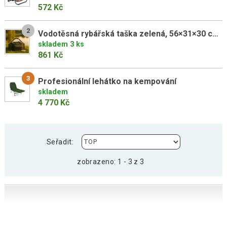
572 Kč
2
Vodotěsná rybářská taška zelená, 56×31×30 cm, 600D polyester
skladem 3 ks
861 Kč
3
Profesionální lehátko na kempování
skladem
4 770 Kč
Seřadit:
zobrazeno: 1 - 3 z 3