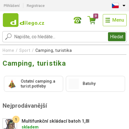
Přihlášení
Registrace
0
Menu
Hledat
Home
Sport
Camping, turistika
Camping, turistika
Ostatní camping.a
Batohy
turist.potřeby
Nejprodávanější
1
Multifunkční skládací batoh 1,8l
skladem