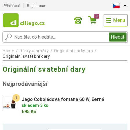
Přihlášení
Registrace
0
Menu
Hledat
Home
Dárky a hračky
Originální dárky pro
Originální svatební dary
Originální svatební dary
Nejprodávanější
1
Jago Čokoládová fontána 60 W, černá
skladem 3 ks
695 Kč