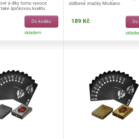
ové a díky tomu vysoce
oblíbené značky Modiano.
 také špičkovou kvalitu
189 Kč
Do košíku
Do
skladem
sklad