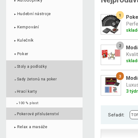
Autodoplňky
►
Hudební nástroje
►
1
Poker
Perfe
Kempování
►
skla
Kulečník
►
2
Modi
Poker
Kvali
▼
skla
Stoly a podložky
►
3
Modia
Sady žetonů na poker
►
Luxus
3 týd
Hrací karty
▼
100 % plast
►
Pokerové příslušenství
Seřadit:
►
Relax a masáže
►