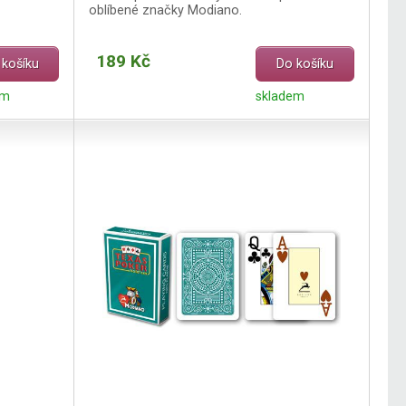
oblíbené značky Modiano.
189 Kč
 košíku
Do košíku
em
skladem