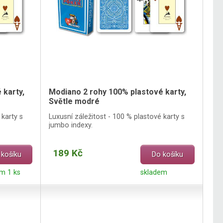
 karty,
Modiano 2 rohy 100% plastové karty,
Světle modré
 karty s
Luxusní záležitost - 100 % plastové karty s
jumbo indexy.
189 Kč
 košíku
Do košíku
m 1 ks
skladem