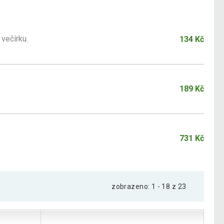
 večírku.
134 Kč
189 Kč
731 Kč
zobrazeno: 1 - 18 z 23