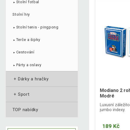
Stolní fotbal
►
Stolní hry
Stolní tenis - pingpong
►
Terče a šipky
►
Cestování
►
Párty a oslavy
►
+
Dárky a hračky
Modiano 2 roh
+
Sport
Modré
Luxusní záležito
TOP nabídky
jumbo indexy.
189 Kč