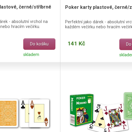
lastové, černé/stříbrné
Poker karty plastové, černé/z
árek - absolutní vrchol na
Perfektní jako dárek - absolutní vr
nebo hracím večírku.
každém večírku nebo hracím večírk
141 Kč
Do košíku
Do
skladem
sklad