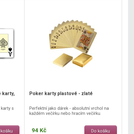
 karty,
Poker karty plastové - zlaté
 karty s
Perfektní jako dárek - absolutní vrchol na
každém večírku nebo hracím večírku.
94 Kč
 košíku
Do košíku