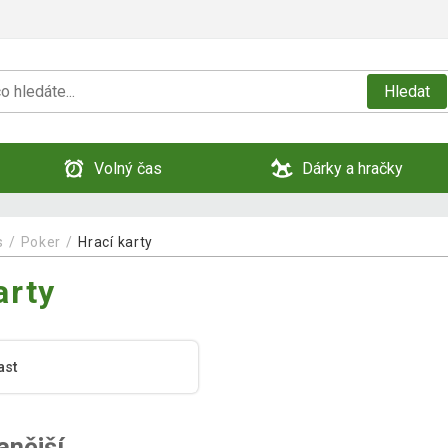
Hledat
Volný čas
Dárky a hračky
s
Poker
Hrací karty
arty
ast
anější