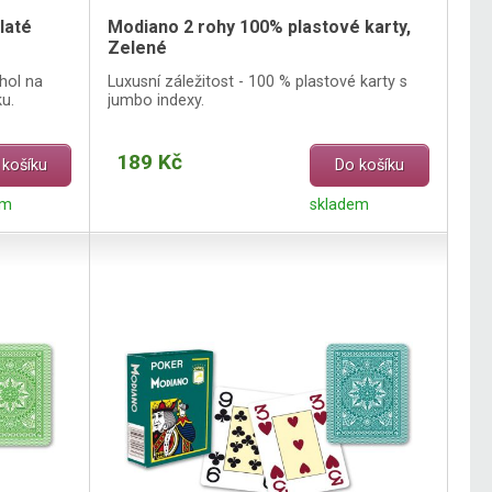
laté
Modiano 2 rohy 100% plastové karty,
Zelené
chol na
Luxusní záležitost - 100 % plastové karty s
u.
jumbo indexy.
189 Kč
 košíku
Do košíku
em
skladem