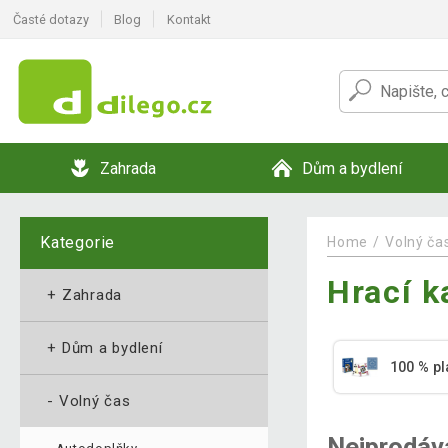
Časté dotazy
Blog
Kontakt
Zahrada
Dům a bydlení
Kategorie
Home
Volný ča
Hrací k
+
Zahrada
+
Dům a bydlení
100 % pl
-
Volný čas
Nejprodáv