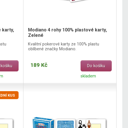
 karty,
Modiano 4 rohy 100% plastové karty,
Zelené
astu
Kvalitní pokerové karty ze 100% plastu
oblíbené značky Modiano.
189 Kč
 košíku
Do košíku
em
skladem
DNÍ KUS