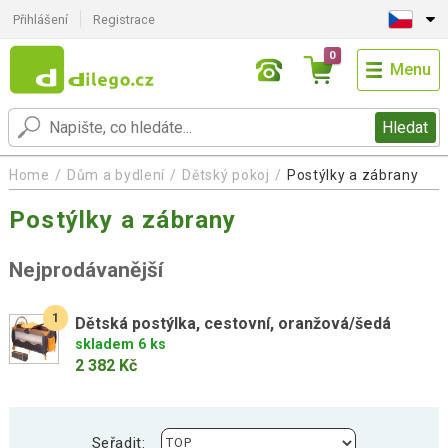
Přihlášení
Registrace
0
Menu
Hledat
Home
Dům a bydlení
Dětský pokoj
Postýlky a zábrany
Postýlky a zábrany
Nejprodávanější
1
Dětská postýlka, cestovní, oranžová/šedá
skladem 6 ks
2 382 Kč
Seřadit: