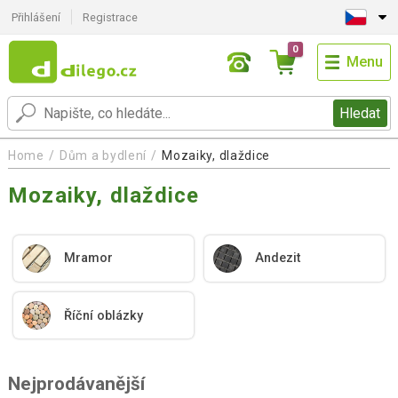
Přihlášení
Registrace
0
Menu
Hledat
Home
Dům a bydlení
Mozaiky, dlaždice
Mozaiky, dlaždice
Mramor
Andezit
Říční oblázky
Nejprodávanější