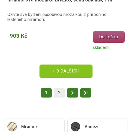
Oživte své bydlení působivou mozaikou z přírodního
leštěného mramoru.
903 Kč
Do košíku
skladem
+ 9 DALŠÍCH
1
2
Mramor
Andezit