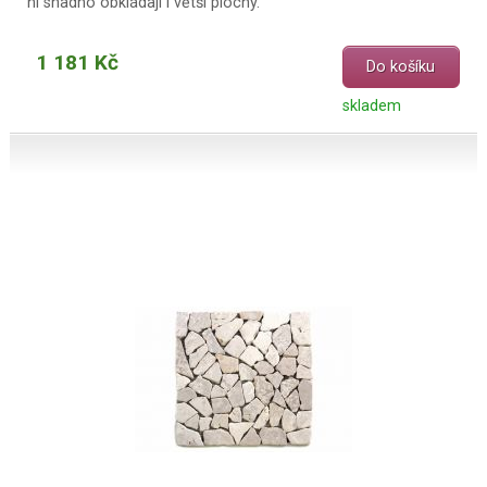
ní snadno obkládají i větší plochy.
1 181 Kč
Do košíku
skladem