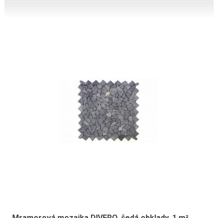
Mramorová mozaika DIVERO, šedá obklady, 1 m²