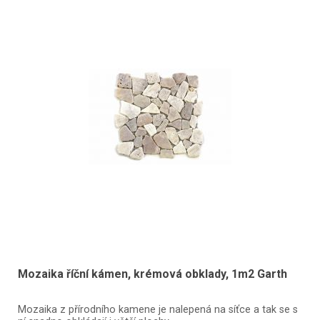
Mozaika říční kámen, krémová obklady, 1m2 Garth
Mozaika z přírodního kamene je nalepená na síťce a tak se s