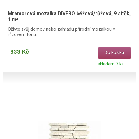
Mramorová mozaika DIVERO béžová/růžová, 9 sítěk,
1 m²
Oživte svůj domov nebo zahradu přírodní mozaikou v
růžovém tónu.
833 Kč
Do košíku
skladem 7 ks