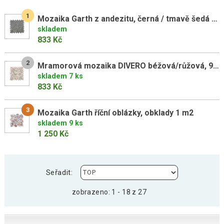
1
Mozaika Garth z andezitu, černá / tmavě šedá obklady, 1 m2
skladem
833 Kč
2
Mramorová mozaika DIVERO béžová/růžová, 9 sítěk, 1 m²
skladem 7 ks
833 Kč
3
Mozaika Garth říční oblázky, obklady 1 m2
skladem 9 ks
1 250 Kč
Seřadit:
zobrazeno: 1 - 18 z 27