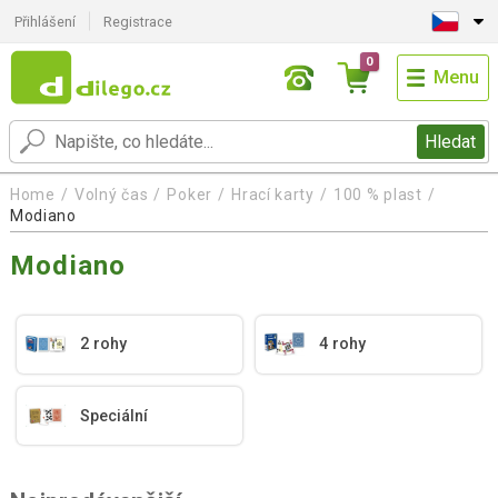
Přihlášení
Registrace
0
Menu
Hledat
Home
Volný čas
Poker
Hrací karty
100 % plast
Modiano
Modiano
2 rohy
4 rohy
Speciální