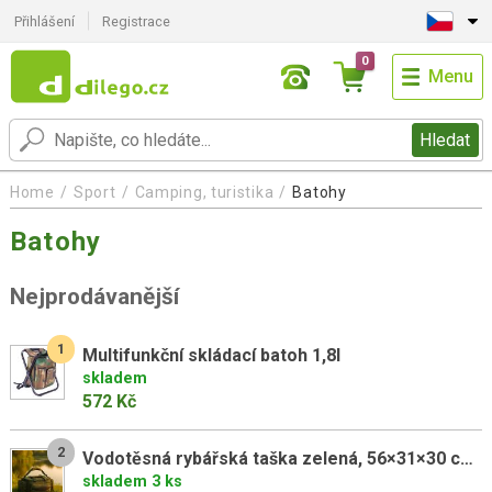
Přihlášení
Registrace
0
Menu
Hledat
Home
Sport
Camping, turistika
Batohy
Batohy
Nejprodávanější
1
Multifunkční skládací batoh 1,8l
skladem
572 Kč
2
Vodotěsná rybářská taška zelená, 56×31×30 cm, 600D polyester
skladem 3 ks