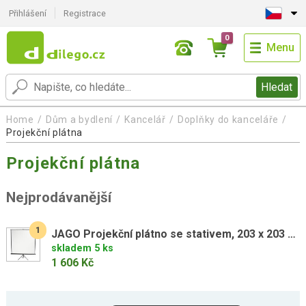
Přihlášení
Registrace
0
Menu
Hledat
Home
Dům a bydlení
Kancelář
Doplňky do kanceláře
Projekční plátna
Projekční plátna
Nejprodávanější
1
JAGO Projekční plátno se stativem, 203 x 203 cm
skladem 5 ks
1 606 Kč