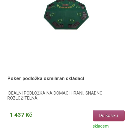
Poker podložka osmihran skládací
IDEÁLNÍ PODLOŽKA NA DOMÁCÍ HRANÍ, SNADNO
ROZLOŽITELNÁ.
1 437 Kč
Do košíku
skladem