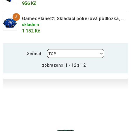
956 Kč
3
GamesPlanet® Skládací pokerová podložka, modrá
skladem
1 152 Kč
Seřadit:
zobrazeno: 1 - 12 z 12