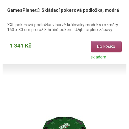
GamesPlanet® Skládací pokerová podložka, modrá
XXL pokerová podložka v barvě královsky modré s rozměry
160 x 80 cm pro až 8 hráčů pokeru. Užijte si plno zábavy.
1 341 Kč
Do košíku
skladem