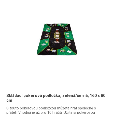
Skládací pokerová podložka, zelená/černá, 160 x 80
cm
S touto pokerovou podložkou můžete hrát společně s
přáteli. Vhodná je až pro 10 hráčů. Užijte si pokerovou