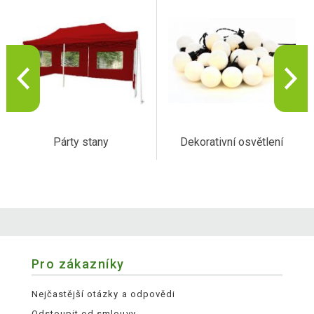
Párty stany
Dekorativní osvětlení
Pro zákazníky
Nejčastější otázky a odpovědi
Odstoupit od smlouvy