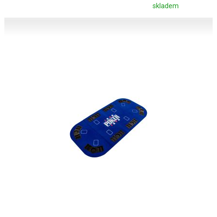
skladem