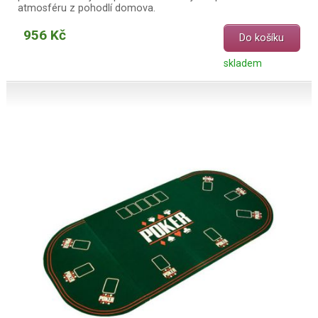
atmosféru z pohodlí domova.
956 Kč
Do košíku
skladem