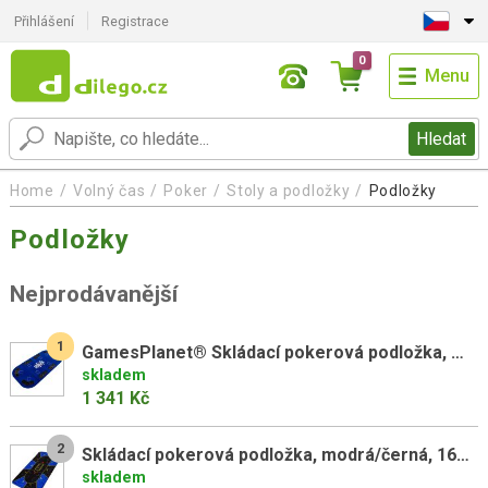
Přihlášení
Registrace
0
Menu
Hledat
Home
Volný čas
Poker
Stoly a podložky
Podložky
Podložky
Nejprodávanější
1
GamesPlanet® Skládací pokerová podložka, modrá
skladem
1 341 Kč
2
Skládací pokerová podložka, modrá/černá, 160 x 80 cm
skladem