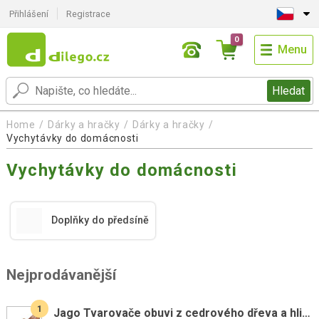
Přihlášení
Registrace
0
Menu
Hledat
Home
Dárky a hračky
Dárky a hračky
Vychytávky do domácnosti
Vychytávky do domácnosti
Doplňky do předsíně
Nejprodávanější
1
Jago Tvarovače obuvi z cedrového dřeva a hliníku, vel. 39-40