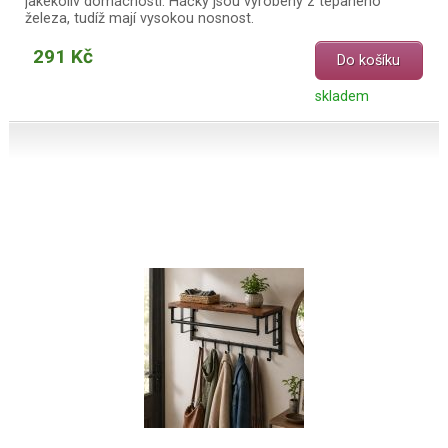
jakékoliv domácnosti. Háčky jsou vyrobeny z tepaného
železa, tudíž mají vysokou nosnost.
291 Kč
Do košíku
skladem