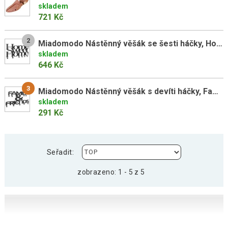
skladem
721 Kč
2
Miadomodo Nástěnný věšák se šesti háčky, Home Sweet Home
skladem
646 Kč
3
Miadomodo Nástěnný věšák s devíti háčky, Family & Friends
skladem
291 Kč
Seřadit:
zobrazeno: 1 - 5 z 5