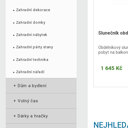
Zahradní dekorace
►
Zahradní domky
►
Slunečník obd
Zahradní nábytek
►
Zahradní párty stany
Obdélníkový slu
►
pobyt na balkon
Zahradní technika
►
1 645 Kč
Zahradní nářadí
►
+
Dům a bydlení
+
Volný čas
+
Dárky a hračky
NEJHLED