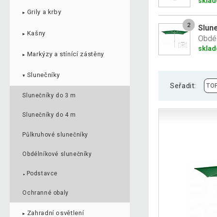
skla
Grily a krby
►
2
Slune
Kašny
►
Obdél
skla
Markýzy a stínící zástěny
►
Slunečníky
▼
Seřadit:
Slunečníky do 3 m
Slunečníky do 4 m
Půlkruhové slunečníky
Obdélníkové slunečníky
Podstavce
►
Ochranné obaly
Zahradní osvětlení
►