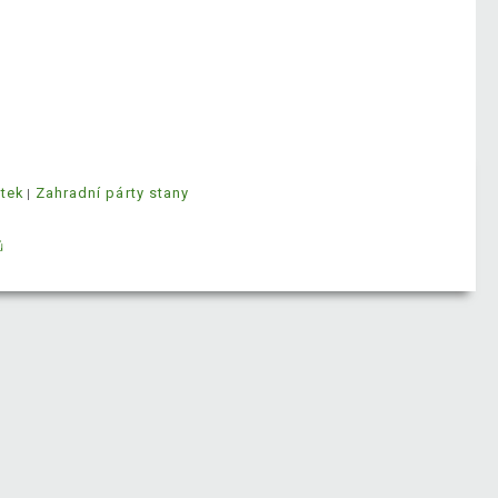
ytek
Zahradní párty stany
ů