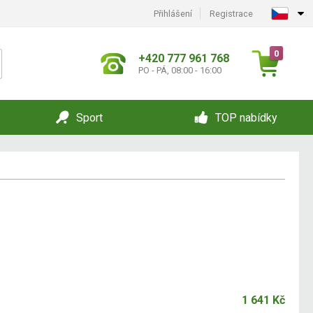
Přihlášení
Registrace
0
+420 777 961 768
PO - PÁ, 08:00 - 16:00
Sport
TOP nabídky
1 641 Kč