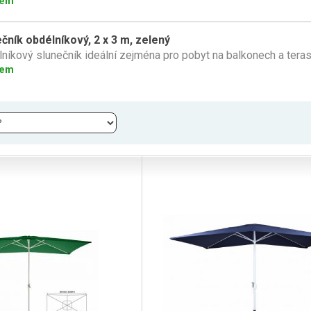
dem
čník obdélníkový, 2 x 3 m, zelený
níkový slunečník ideální zejména pro pobyt na balkonech a teras
dem