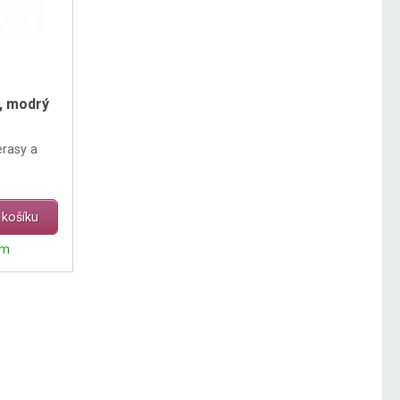
m, modrý
erasy a
 košíku
em