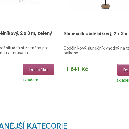
élníkový, 2 x 3 m, zelený
Slunečník obdélníkový, 2 x 3 
nečník ideální zejména pro
Obdélníkový slunečník vhodný na t
ech a terasách.
balkony.
1 641 Kč
Do košíku
Do
skladem
sklad
ANĚJŠÍ KATEGORIE