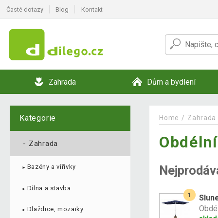
Časté dotazy
Blog
Kontakt
Zahrada
Dům a bydlení
Kategorie
Home
Zahrada
Obdélní
-
Zahrada
Nejprodáv
Bazény a vířivky
►
Dílna a stavba
►
1
Slune
Obdél
Dlaždice, mozaiky
►