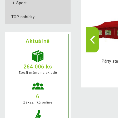
+
Sport
TOP nabídky
Aktuálně
erče a šipky
Poker
Párty st
264 006 ks
Zboží máme na skladě
6
Zákazníků online