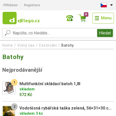
Přihlášení
Registrace
0
Menu
Hledat
Home
Volný čas
Cestování
Batohy
Batohy
Nejprodávanější
1
Multifunkční skládací batoh 1,8l
skladem
572 Kč
2
Vodotěsná rybářská taška zelená, 56×31×30 cm, 600D polyester
skladem 3 ks