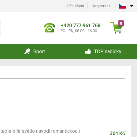
Přihlášení
Registrace
0
+420 777 961 768
PO - PÁ, 08:00 - 16:00
Sport
TOP nabídky
teple bílé světlo navodí romantickou i
304 Kč