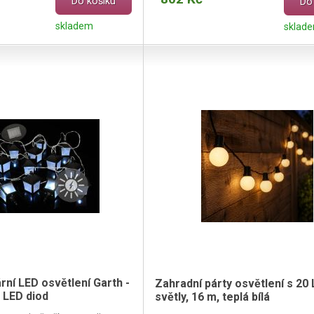
Do košíku
Do
skladem
sklad
rní LED osvětlení Garth -
Zahradní párty osvětlení s 20
 LED diod
světly, 16 m, teplá bílá