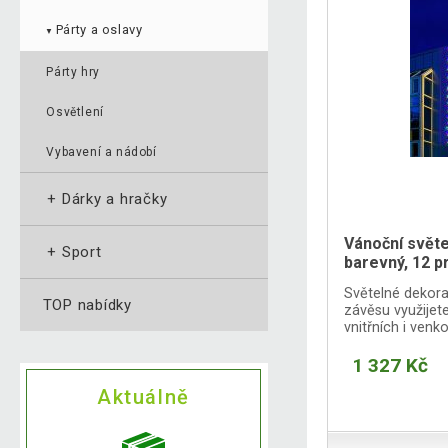
Párty a oslavy
▼
Párty hry
Osvětlení
Vybavení a nádobí
+
Dárky a hračky
Vánoční světe
+
Sport
barevný, 12 
Světelné dekora
TOP nabídky
závěsu využijet
vnitřních i venk
úsporných LED d
1 327 Kč
Aktuálně