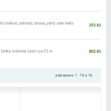
bo balkon, zahradu, terasu, párty stan nebo
253 Kč
 Délka světelné části cca 25 m.
802 Kč
zobrazeno: 1 - 16 z 16