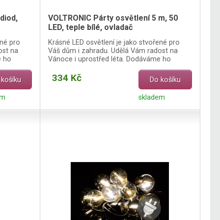
diod,
VOLTRONIC Párty osvětlení 5 m, 50
LED, teple bílé, ovladač
ené pro
Krásné LED osvětlení je jako stvořené pro
ost na
Váš dům i zahradu. Udělá Vám radost na
e ho
Vánoce i uprostřed léta. Dodáváme ho
včetně dálkového ovladače.
334 Kč
 košíku
Do košíku
em
skladem