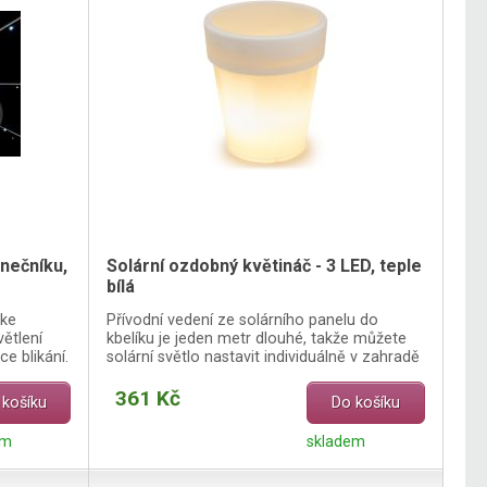
unečníku,
Solární ozdobný květináč - 3 LED, teple
bílá
 ke
Přívodní vedení ze solárního panelu do
ětlení
kbelíku je jeden metr dlouhé, takže můžete
e blikání.
solární světlo nastavit individuálně v zahradě
či na balkoně.
361 Kč
 košíku
Do košíku
em
skladem