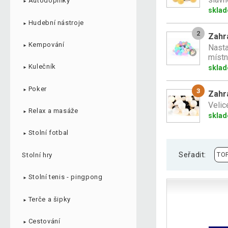
Autodoplňky
►
skla
Hudební nástroje
►
2
Zahra
Kempování
Nasta
►
místn
Kulečník
skla
►
Poker
3
►
Zahra
Velic
Relax a masáže
►
skla
Stolní fotbal
►
Seřadit:
Stolní hry
Stolní tenis - pingpong
►
Terče a šipky
►
Cestování
►