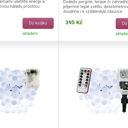
ernami ušetříte energii a
Dodejte pergole, terase či zahradní
ovou náladu prostoru.
příjemné teplé světlo; desetimetrov
dosáhne i k vzdálenější zásuvce.
395 Kč
Do košíku
Do
skladem
sklad