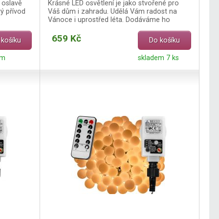
 oslavě
Krásné LED osvětlení je jako stvořené pro
ý přívod
Váš dům i zahradu. Udělá Vám radost na
Vánoce i uprostřed léta. Dodáváme ho
včetně dálkového ovladače.
659 Kč
 košíku
Do košíku
em
skladem 7 ks