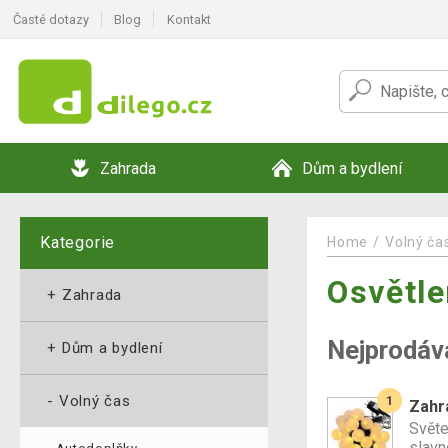
Časté dotazy
Blog
Kontakt
Zahrada
Dům a bydlení
Kategorie
Home
Volný ča
Osvětle
+
Zahrada
Nejprodáv
+
Dům a bydlení
-
Volný čas
1
Zahra
Světe
slavn