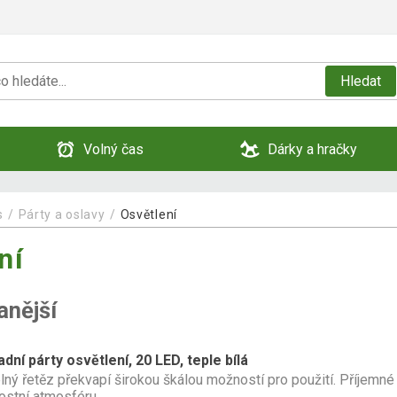
Hledat
Volný čas
Dárky a hračky
s
Párty a oslavy
Osvětlení
ní
anější
dní párty osvětlení, 20 LED, teple bílá
lný řetěz překvapí širokou škálou možností pro použití. Příjemné 
ostní atmosféru.