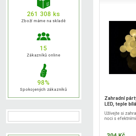
261 308 ks
Zboží máme na skladě
15
Zákazníků online
98%
Spokojených zákazníků
Zahradní párt
LED, teple bíl
Užívejte si zah
noci s efektními
304 Kč