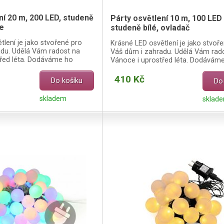
ní 20 m, 200 LED, studeně
Párty osvětlení 10 m, 100 LED 
ie
studeně bílé, ovladač
tlení je jako stvořené pro
Krásné LED osvětlení je jako stvoř
adu. Udělá Vám radost na
Váš dům i zahradu. Udělá Vám rad
třed léta. Dodáváme ho
Vánoce i uprostřed léta. Dodávám
ho ovladače.
včetně dálkového ovladače.
410 Kč
Do košíku
Do
skladem
sklad