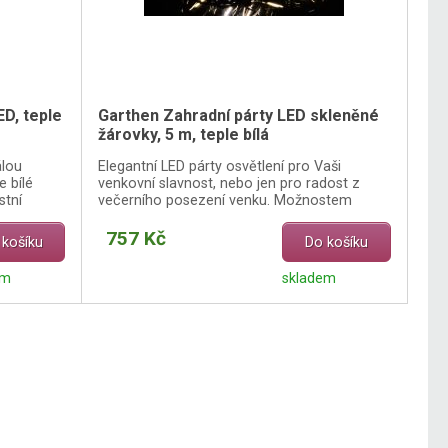
ED, teple
Garthen Zahradní párty LED skleněné
žárovky, 5 m, teple bílá
álou
Elegantní LED párty osvětlení pro Vaši
e bílé
venkovní slavnost, nebo jen pro radost z
stní
večerního posezení venku. Možnostem
designu se meze nekladou.
757 Kč
 košíku
Do košíku
em
skladem