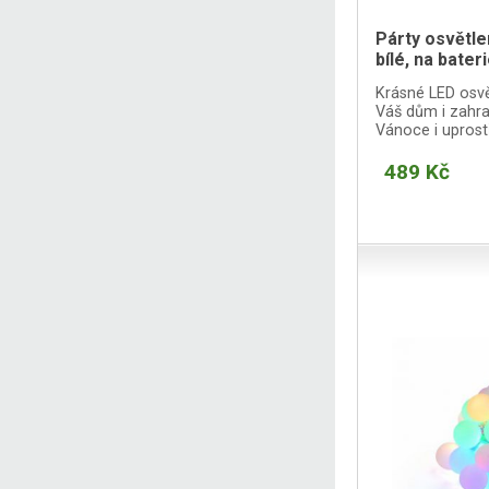
Párty osvětle
bílé, na bater
Krásné LED osvě
Váš dům i zahr
Vánoce i upros
včetně dálkové
489 Kč