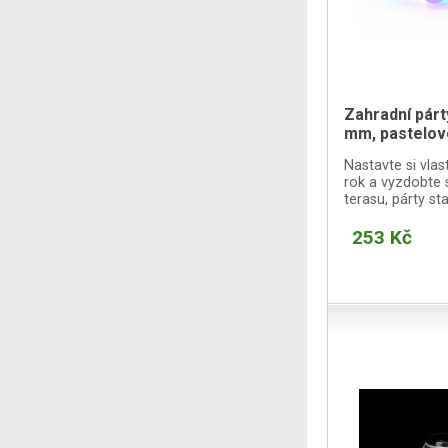
Zahradní párt
mm, pastelov
Nastavte si vlas
rok a vyzdobte 
terasu, párty st
253 Kč