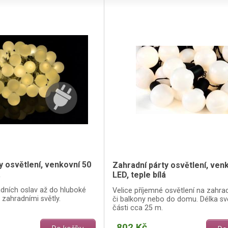
y osvětlení, venkovní 50
Zahradní párty osvětlení, venk
á
LED, teple bílá
radních oslav až do hluboké
Velice příjemné osvětlení na zahrad
 zahradními světly.
či balkony nebo do domu. Délka sv
části cca 25 m.
802 Kč