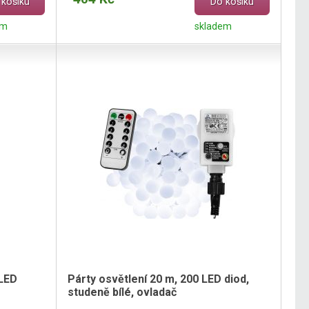
 košíku
Do košíku
em
skladem
 LED
Párty osvětlení 20 m, 200 LED diod,
studeně bílé, ovladač