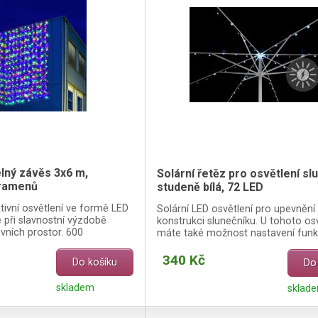
lný závěs 3x6 m,
Solární řetěz pro osvětlení sl
pramenů
studeně bílá, 72 LED
tivní osvětlení ve formě LED
Solární LED osvětlení pro upevnění
e při slavnostní výzdobě
konstrukci slunečníku. U tohoto osv
ovních prostor. 600
máte také možnost nastavení funkc
iod.
340 Kč
Do košíku
Do
skladem
sklad