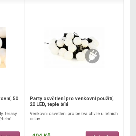
ovní, 50
Party osvětlení pro venkovní použití,
20 LED, teple bílá
y, terasy
Venkovní osvětlení pro bezva chvíle u letních
ětelné
oslav.
404 Kč