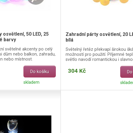
y osvětlení, 50 LED, 25
Zahradní párty osvětlení, 20 L
é barvy
bílá
tní světelné akcenty po celý
Světelný řetěz překvapí širokou šk
si dům nebo balkon, zahradu,
možností pro použití. Příjemné tepl
an nebo místnost.
světlo navodí romantickou i slavno
atmosféru.
304 Kč
Do košíku
Do
skladem
sklad