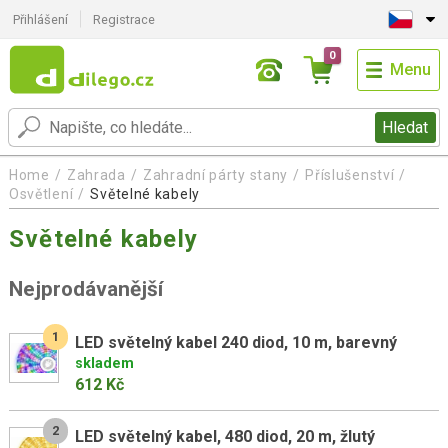
Přihlášení
Registrace
0
Menu
Hledat
Home
Zahrada
Zahradní párty stany
Příslušenství
Osvětlení
Světelné kabely
Světelné kabely
Nejprodávanější
1
LED světelný kabel 240 diod, 10 m, barevný
skladem
612 Kč
2
LED světelný kabel, 480 diod, 20 m, žlutý