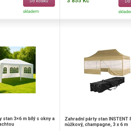
3 855 Kč
Do košíku
Do
skladem
sklad
y stan 3×6 m bílý s okny a
Zahradní párty stan INSTENT 
lachtou
nůžkový, champagne, 3 x 6 m