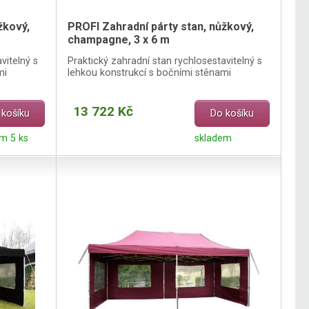
žkový,
PROFI Zahradní párty stan, nůžkový,
champagne, 3 x 6 m
vitelný s
Praktický zahradní stan rychlosestavitelný s
mi
lehkou konstrukcí s bočními stěnami
13 722 Kč
 košíku
Do košíku
m 5 ks
skladem