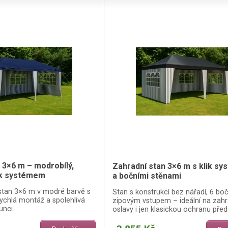
 3×6 m – modrobílý,
Zahradní stan 3×6 m s klik s
lik systémem
a bočními stěnami
 stan 3×6 m v modré barvě s
Stan s konstrukcí bez nářadí, 6 bo
ychlá montáž a spolehlivá
zipovým vstupem – ideální na zahr
unci.
oslavy i jen klasickou ochranu pře
nebo mírným deštěm.