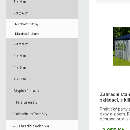
3 x 4 m
3 x 6 m
▼
Nůžkové stany
Klasické stany
3 x 9 m
►
4 x 4 m
4 x 6 m
4 x 8 m
Atypické stany
Zahradní stan
skládací, s k
Příslušenství
►
Praktický párty
okny a zipem. R
Zahradní přístřešky
ochrana proti sl
Zahradní technika
►