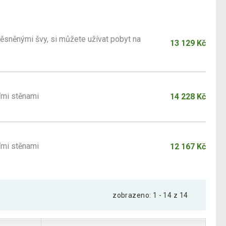
ěsněnými švy, si můžete užívat pobyt na
13 129 Kč
ími stěnami
14 228 Kč
ími stěnami
12 167 Kč
zobrazeno: 1 - 14 z 14