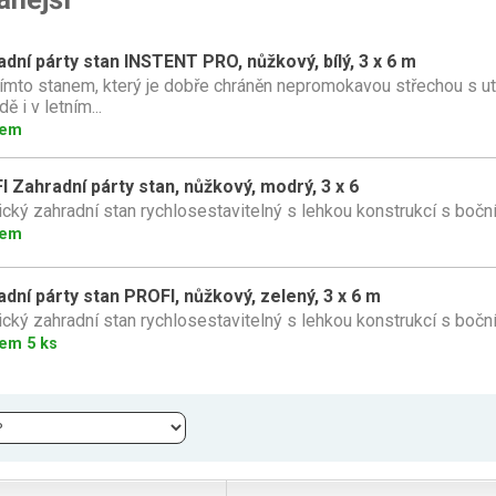
dní párty stan INSTENT PRO, nůžkový, bílý, 3 x 6 m
ímto stanem, který je dobře chráněn nepromokavou střechou s ut
ě i v letním...
dem
 Zahradní párty stan, nůžkový, modrý, 3 x 6
ický zahradní stan rychlosestavitelný s lehkou konstrukcí s bočn
dem
dní párty stan PROFI, nůžkový, zelený, 3 x 6 m
ický zahradní stan rychlosestavitelný s lehkou konstrukcí s bočn
em 5 ks