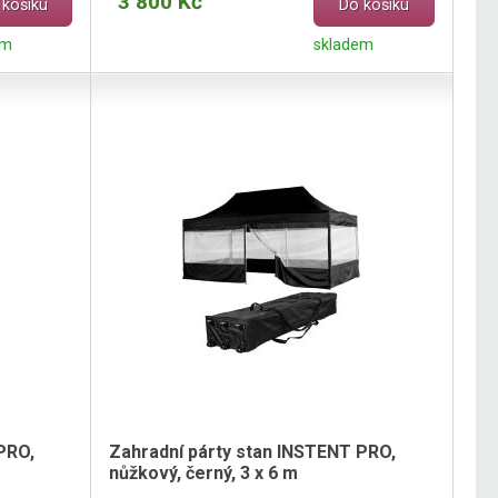
3 800 Kč
 košíku
Do košíku
em
skladem
PRO,
Zahradní párty stan INSTENT PRO,
nůžkový, černý, 3 x 6 m