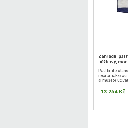
Zahradní pár
nůžkový, modr
Pod tímto stane
nepromokavou s
si můžete užívat
dešti.
13 254 Kč