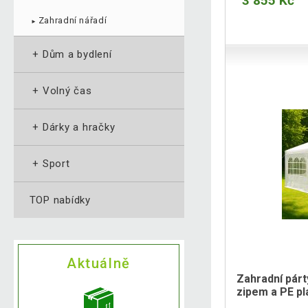
3 855 Kč
Zahradní nářadí
►
+
Dům a bydlení
+
Volný čas
+
Dárky a hračky
+
Sport
TOP nabídky
Aktuálně
Zahradní párt
zipem a PE p