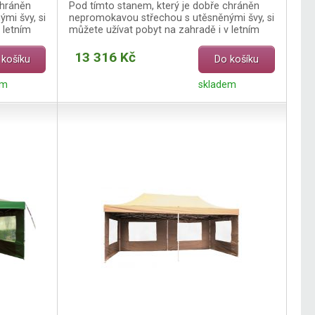
chráněn
Pod tímto stanem, který je dobře chráněn
mi švy, si
nepromokavou střechou s utěsněnými švy, si
 letním
můžete užívat pobyt na zahradě i v letním
dešti.
13 316 Kč
 košíku
Do košíku
em
skladem