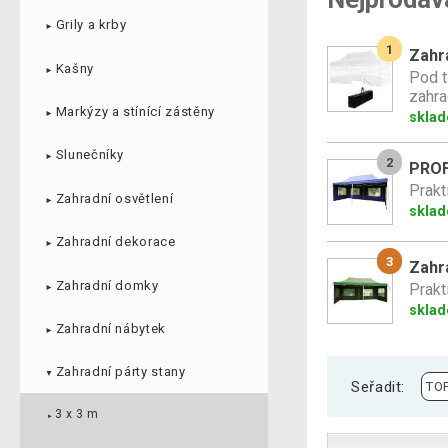
Grily a krby
►
1
Zahra
Kašny
►
Pod t
zahrad
Markýzy a stínící zástěny
skla
►
Slunečníky
►
2
PROFI
Prakt
Zahradní osvětlení
►
skla
Zahradní dekorace
►
3
Zahra
Zahradní domky
Prakt
►
sklad
Zahradní nábytek
►
Zahradní párty stany
▼
Seřadit:
3 x 3 m
►