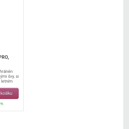
PRO,
chráněn
mi švy, si
 letním
 košíku
em