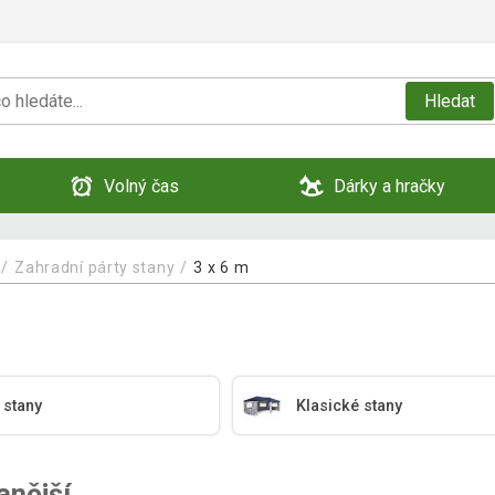
Hledat
Volný čas
Dárky a hračky
Zahradní párty stany
3 x 6 m
 stany
Klasické stany
anější