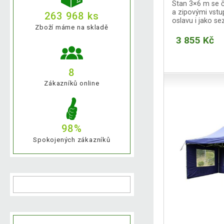
Stan 3×6 m se č
a zipovými vstup
263 968 ks
oslavu i jako se
Zboží máme na skladě
3 855 Kč
8
Zákazníků online
98%
Spokojených zákazníků