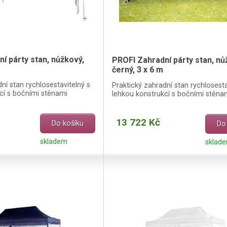
í párty stan, nůžkový,
PROFI Zahradní párty stan, nů
černý, 3 x 6 m
ní stan rychlosestavitelný s
Praktický zahradní stan rychlosesta
cí s bočními stěnami
lehkou konstrukcí s bočními stěna
13 722 Kč
Do košíku
Do
skladem
sklade