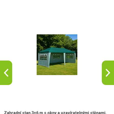
Zahradní stan 3×6 m s okny a uzavíratelnými stěnami,