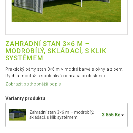
ZAHRADNÍ STAN 3×6 M –
MODROBÍLÝ, SKLÁDACÍ, S KLIK
SYSTÉMEM
Praktický párty stan 3×6 m v modré barvě s okny a zipem.
Rychlá montáž a spolehlivá ochrana proti slunci.
Zobrazit podrobnější popis
Varianty produktu
Zahradní stan 3×6 m – modrobílý,
3 855 Kč
skládací, s klik systémem
Zahradní párty stan 3×6 m bílý s okny a