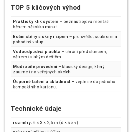
TOP 5 klíčových výhod
Praktický klik systém
– beznástrojová montáž
během několika minut.
Boční stěny s okny i zipem
– pro světlo, soukromí a
pohodlný vstup.
Vodoodpudivá plachta
– chrání před sluncem,
větrem i slabým deštěm.
Modrobílé provedení
– klasický design, který
zaujme i na veřejných akcích.
Úsporné balení a skladnost
– vejde se do jednoho
kompaktního kartonu.
Technické údaje
rozměry:
6 × 3 × 2,5 m (d × š × v)