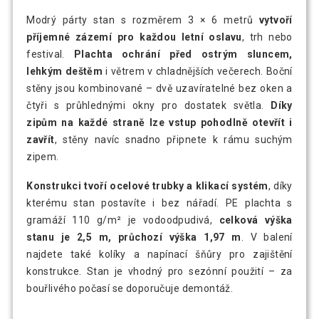
Modrý párty stan s rozměrem 3 × 6 metrů
vytvoří
příjemné zázemí pro každou letní oslavu
, trh nebo
festival.
Plachta ochrání před ostrým sluncem,
lehkým deštěm
i větrem v chladnějších večerech. Boční
stěny jsou kombinované – dvě uzavíratelné bez oken a
čtyři s průhlednými okny pro dostatek světla.
Díky
zipům na každé straně lze vstup pohodlně otevřít i
zavřít
, stěny navíc snadno připnete k rámu suchým
zipem.
Konstrukci tvoří ocelové trubky a klikací systém
, díky
kterému stan postavíte i bez nářadí. PE plachta s
gramáží 110 g/m² je vodoodpudivá,
celková výška
stanu je 2,5 m, průchozí výška 1,97 m
. V balení
najdete také kolíky a napínací šňůry pro zajištění
konstrukce. Stan je vhodný pro sezónní použití – za
bouřlivého počasí se doporučuje demontáž.