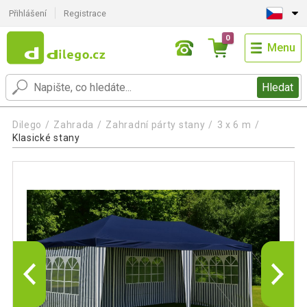
Přihlášení
Registrace
0
Menu
Hledat
Dilego
Zahrada
Zahradní párty stany
3 x 6 m
Klasické stany