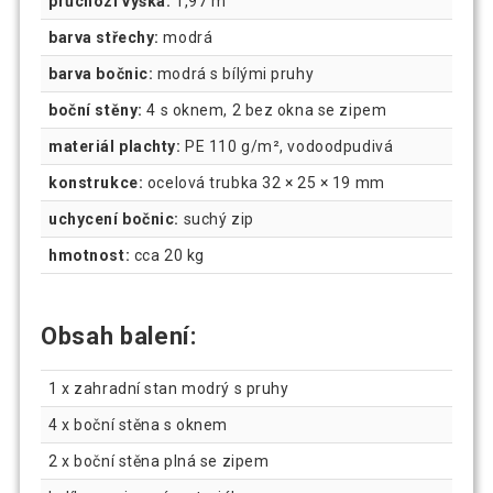
průchozí výška:
1,97 m
barva střechy:
modrá
barva bočnic:
modrá s bílými pruhy
boční stěny:
4 s oknem, 2 bez okna se zipem
materiál plachty:
PE 110 g/m², vodoodpudivá
konstrukce:
ocelová trubka 32 × 25 × 19 mm
uchycení bočnic:
suchý zip
hmotnost:
cca 20 kg
Obsah balení:
1 x zahradní stan modrý s pruhy
4 x boční stěna s oknem
2 x boční stěna plná se zipem