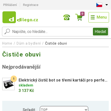
Přihlášení
Registrace
0
Menu
Hledat
Home
Dům a bydlení
Čističe obuvi
Čističe obuvi
Nejprodávanější
1
Elektrický čistič bot se třemi kartáči pro perfektní obuv
skladem
3 137 Kč
Seřadit: