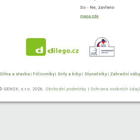
So - Ne, zavřeno
mapa zde
Dílna a stavba
Fóliovníky
Grily a krby
Slunečníky
Zahradní náb
© GENOX, s.r.o. 2026.
Obchodní podmínky
Ochrana osobních údaj