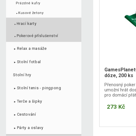
Prázdné kufry
Kusové žetony
►
Hrací karty
►
Pokerové příslušenství
►
Relax a masáže
►
Stolní fotbal
►
GamesPlanet®
dóze, 200 ks
Stolní hry
Přenosný poker
Stolní tenis - pingpong
►
umožní hrát dosl
pro domácí přát
Terče a šipky
►
273 Kč
Cestování
►
Párty a oslavy
►