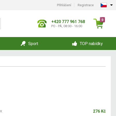
Přihlášení
Registrace
0
+420 777 961 768
PO - PÁ, 08:00 - 16:00
Sport
TOP nabídky
v.
276 Kč