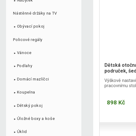
Nábytek
►
Nástěnné držáky na TV
Obývací pokoj
►
Policové regály
Vánoce
►
Dětská otočná
Podlahy
►
područek, še
Domácí mazlíčci
Výškově nastavit
►
pracovnímu stol
Koupelna
►
898 Kč
Dětský pokoj
►
Úložné boxy a koše
►
Úklid
►