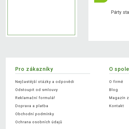
erče a šipky
Poker
Párty st
Pro zákazníky
O spol
Nejčastější otázky a odpovědi
O firmě
Odstoupit od smlouvy
Blog
Reklamační formulář
Magazín z
Doprava a platba
Kontakt
Obchodní podmínky
Ochrana osobních údajů