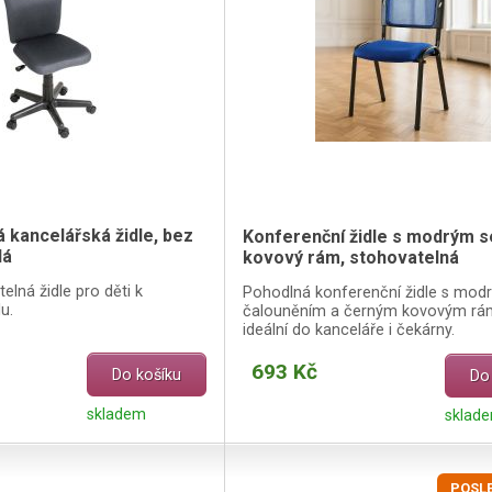
 kancelářská židle, bez
Konferenční židle s modrým 
dá
kovový rám, stohovatelná
elná židle pro děti k
Pohodlná konferenční židle s mod
u.
čalouněním a černým kovovým r
ideální do kanceláře i čekárny.
693 Kč
Do košíku
Do
skladem
sklad
POSLE