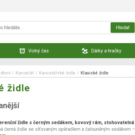
Hledat
Volný čas
Dárky a hračky
dlení
Kancelář
Kancelářské židle
Klasické židle
é židle
anější
erenční židle s černým sedákem, kovový rám, stohovatelná
á černá židle se síťovaným opěradlem a čalouněným sedákem – 