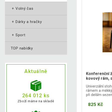
+
Volný čas
+
Dárky a hračky
+
Sport
TOP nabídky
Aktuálně
Konferenční 
kovový rám, 
Univerzální sto
rámem a měkkým
264 012 ks
při delším sezen
Zboží máme na skladě
825 Kč