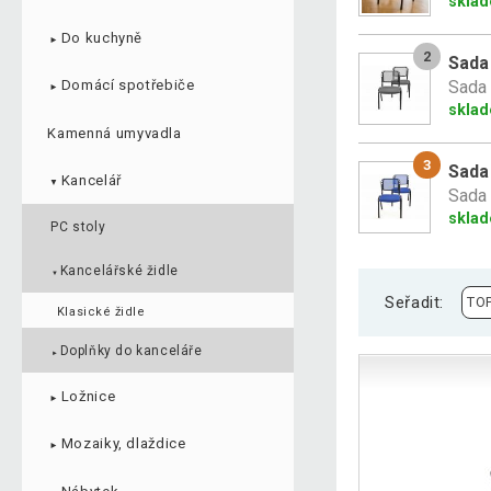
skla
Do kuchyně
►
2
Sada
Sada 
Domácí spotřebiče
►
sklad
Kamenná umyvadla
3
Sada
Kancelář
▼
Sada 
skla
PC stoly
Kancelářské židle
▼
Seřadit:
Klasické židle
Doplňky do kanceláře
►
Ložnice
►
Mozaiky, dlaždice
►