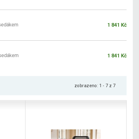
 sedákem
1 841 Kč
m sedákem
1 841 Kč
zobrazeno: 1 - 7 z 7