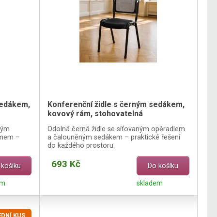
sedákem,
Konferenční židle s černým sedákem,
kovový rám, stohovatelná
rým
Odolná černá židle se síťovaným opěradlem
ámem –
a čalouněným sedákem – praktické řešení
do každého prostoru.
693 Kč
 košíku
Do košíku
em
skladem
DNÍ KUS