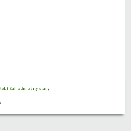
ytek
Zahradní párty stany
ů