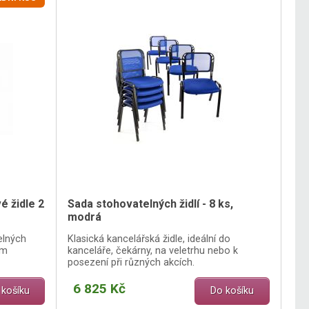
 židle 2
Sada stohovatelných židlí - 8 ks,
modrá
elných
Klasická kancelářská židle, ideální do
em
kanceláře, čekárny, na veletrhu nebo k
posezení při různých akcích.
6 825 Kč
 košíku
Do košíku