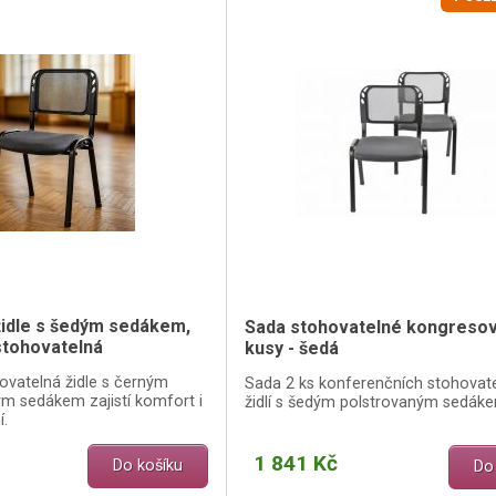
židle s šedým sedákem,
Sada stohovatelné kongresové
stohovatelná
kusy - šedá
hovatelná židle s černým
Sada 2 ks konferenčních stohovat
 sedákem zajistí komfort i
židlí s šedým polstrovaným sedák
í.
1 841 Kč
Do košíku
Do