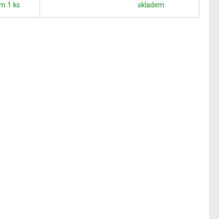
m 1 ks
skladem