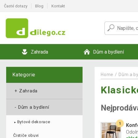
Časté dotazy
Blog
Kontakt
Zahrada
Dům a bydlení
Kategorie
Home
Dům a by
Klasick
+
Zahrada
Nejprodáv
-
Dům a bydlení
Bytové dekorace
1
►
Konf
Odoln
Čističe obuvi