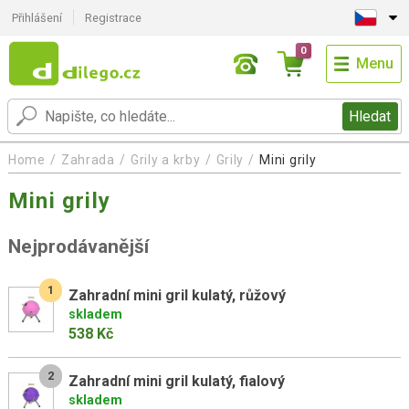
Přihlášení
Registrace
0
Menu
Hledat
Home
Zahrada
Grily a krby
Grily
Mini grily
Mini grily
Nejprodávanější
1
Zahradní mini gril kulatý, růžový
skladem
538 Kč
2
Zahradní mini gril kulatý, fialový
skladem