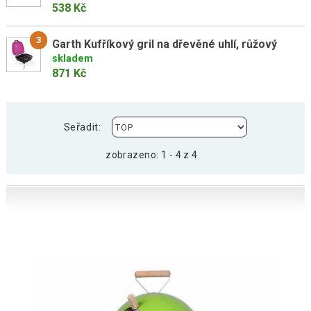
538 Kč
3
Garth Kufříkový gril na dřevěné uhlí, růžový
skladem
871 Kč
Seřadit:
zobrazeno: 1 - 4 z 4