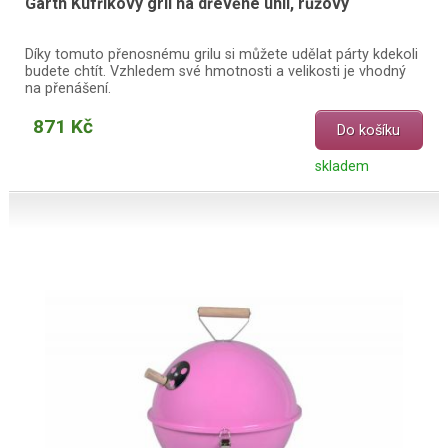
Garth Kufříkový gril na dřevěné uhlí, růžový
Díky tomuto přenosnému grilu si můžete udělat párty kdekoli
budete chtít. Vzhledem své hmotnosti a velikosti je vhodný
na přenášení.
871 Kč
Do košíku
skladem