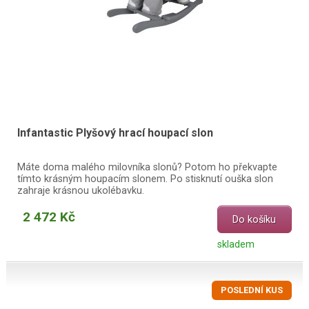
Infantastic Plyšový hrací houpací slon
Máte doma malého milovníka slonů? Potom ho překvapte
tímto krásným houpacím slonem. Po stisknutí ouška slon
zahraje krásnou ukolébavku.
2 472 Kč
Do košíku
skladem
POSLEDNÍ KUS