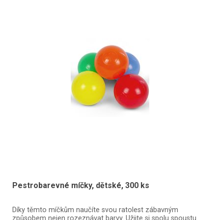
Pestrobarevné míčky, dětské, 300 ks
Díky těmto míčkům naučíte svou ratolest zábavným
způsobem nejen rozeznávat barvy. Užijte si spolu spoustu