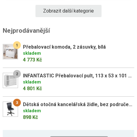
Zobrazit další kategorie
Nejprodávanější
1
Přebalovací komoda, 2 zásuvky, bílá
skladem
4 773 Kč
2
INFANTASTIC Přebalovací pult, 113 x 53 x 101 cm, bílá
skladem
4 801 Kč
3
Dětská otočná kancelářská židle, bez područek, šedá
skladem
898 Kč