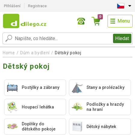
Přihlášení
Registrace
0
Menu
Hledat
Home
Dům a bydlení
Dětský pokoj
Dětský pokoj
Postýlky a zábrany
Stany a prolézačky
Podložky a hrazdy
Houpací lehátka
na hraní
Doplňky do
Dětský nábytek
dětského pokoje