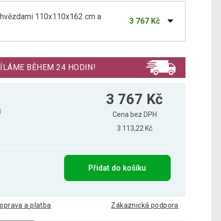
 s hvězdami 110x110x162 cm a
3 767 Kč
 růžovo-béžový 110x110x162 cm s polštáři
3 924 Kč
ÍLÁME BĚHEM 24 HODIN!
3 767 Kč
Cena bez DPH
3 113,22 Kč
Přidat do košíku
oprava a platba
Zákaznická podpora