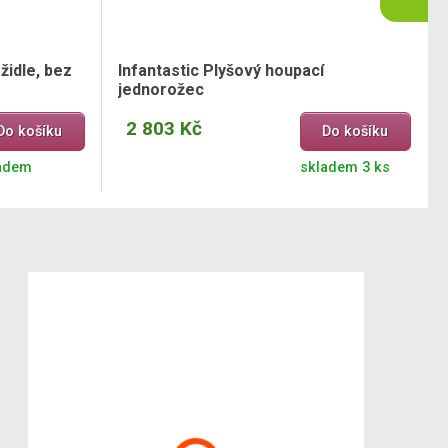
židle, bez
Infantastic Plyšový houpací
jednorožec
2 803 Kč
Do košíku
Do košíku
adem
skladem 3 ks
Dilego