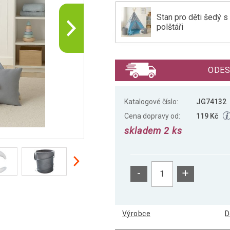
Stan pro děti šedý
polštáři
Dětský teepee stan
ODES
Katalogové číslo:
JG74132
Cena dopravy od:
119 Kč
skladem 2 ks
-
+
Výrobce
D