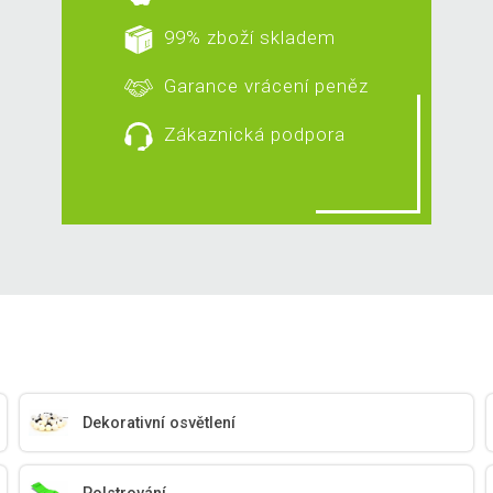
99% zboží skladem
Garance vrácení peněz
Zákaznická podpora
Dekorativní osvětlení