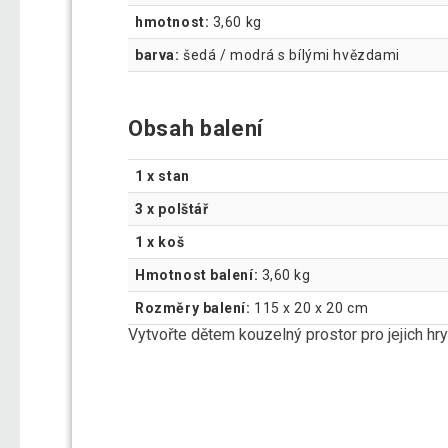
hmotnost:
3,60 kg
barva:
šedá / modrá s bílými hvězdami
Obsah balení
1 x stan
3 x polštář
1 x koš
Hmotnost balení:
3,60 kg
Rozměry balení:
115 x 20 x 20 cm
Vytvořte dětem kouzelný prostor pro jejich hry