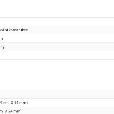
abilní konstrukce.
je.
dý.
09 cm; Ø 14 mm)
cm; Ø 24 mm)