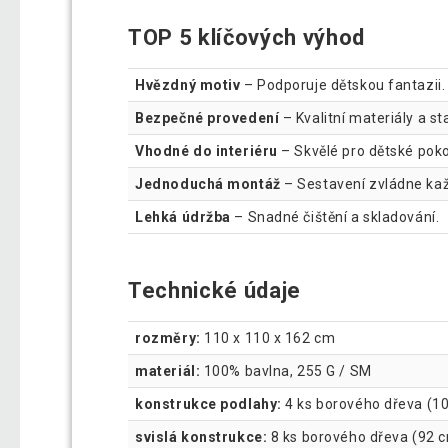
TOP 5 klíčových výhod
Hvězdný motiv
– Podporuje dětskou fantazii.
Bezpečné provedení
– Kvalitní materiály a st
Vhodné do interiéru
– Skvělé pro dětské poko
Jednoduchá montáž
– Sestavení zvládne kaž
Lehká údržba
– Snadné čištění a skladování.
Technické údaje
rozměry:
110 x 110 x 162 cm
materiál:
100% bavlna, 255 G / SM
konstrukce podlahy:
4 ks borového dřeva (1
svislá konstrukce:
8 ks borového dřeva (92 