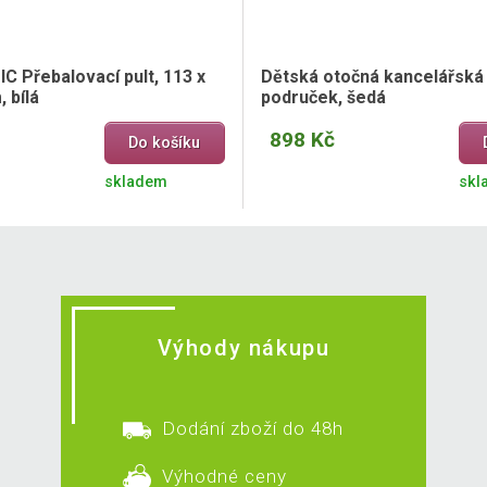
C Přebalovací pult, 113 x
Dětská otočná kancelářská 
, bílá
područek, šedá
898 Kč
Do košíku
skladem
skl
Výhody nákupu
Dodání zboží do 48h
Výhodné ceny