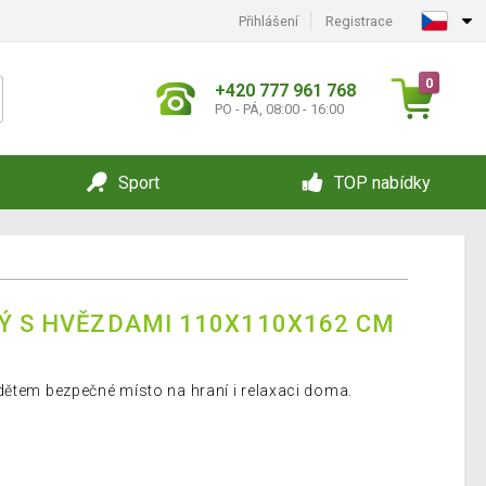
Přihlášení
Registrace
0
+420 777 961 768
PO - PÁ, 08:00 - 16:00
Sport
TOP nabídky
DÝ S HVĚZDAMI 110X110X162 CM
dětem bezpečné místo na hraní i relaxaci doma.