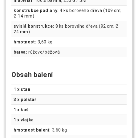
materiál:
100% bavlna, 255 G / SM
konstrukce podlahy:
4 ks borového dřeva (109 cm;
Ø 14 mm)
svislá konstrukce:
8 ks borového dřeva (92 cm; Ø
24 mm)
hmotnost:
3,60 kg
barva:
růžovo/béžová
Obsah balení
1 x stan
3 x polštář
1 x koš
1 x vlajka
hmotnost balení:
3,60 kg