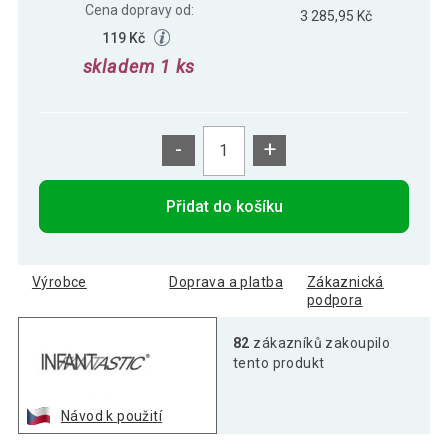
Cena dopravy od:
3 285,95 Kč
119 Kč
skladem 1 ks
-
+
Přidat do košíku
Výrobce
Doprava a platba
Zákaznická
podpora
82
zákazníků zakoupilo
tento produkt
Návod k použití