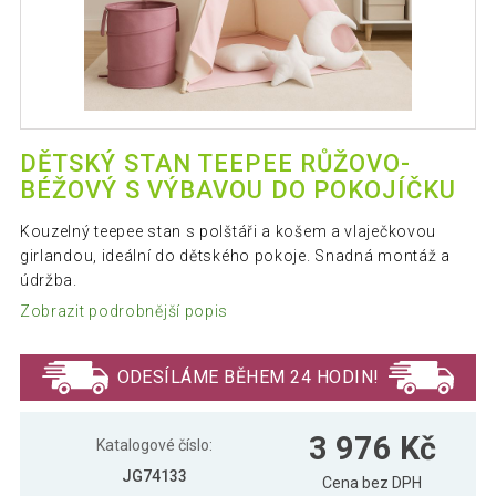
DĚTSKÝ STAN TEEPEE RŮŽOVO-
BÉŽOVÝ S VÝBAVOU DO POKOJÍČKU
Kouzelný teepee stan s polštáři a košem a vlaječkovou
girlandou, ideální do dětského pokoje. Snadná montáž a
údržba.
Zobrazit podrobnější popis
ODESÍLÁME BĚHEM 24 HODIN!
3 976 Kč
Katalogové číslo:
JG74133
Cena bez DPH