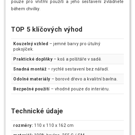
pouze pro vnitřní použití a jeho sestavení zvládnete
během chvilky.
TOP 5 klíčových výhod
Kouzelný vzhled
– jemné barvy pro útulný
pokojíček.
Praktické doplňky
– koš a polštáře v sadě.
Snadná montáž
– rychlé sestavení bez nářadí.
Odolné materiály
– borové dřevo a kvalitní bavlna.
Bezpečné použití
– vhodné pouze do interiéru.
Technické údaje
rozměry:
110 x 110 x 162 cm