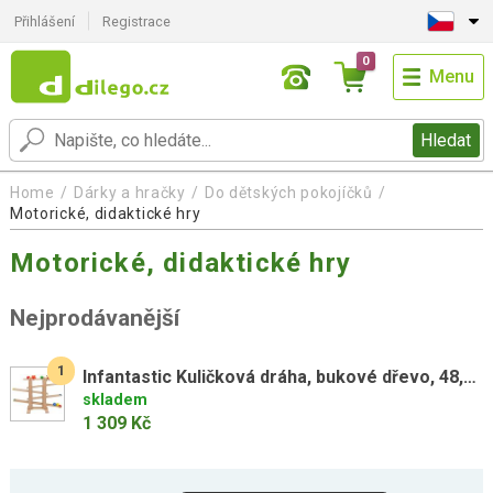
Přihlášení
Registrace
0
Menu
Hledat
Home
Dárky a hračky
Do dětských pokojíčků
Motorické, didaktické hry
Motorické, didaktické hry
Nejprodávanější
1
Infantastic Kuličková dráha, bukové dřevo, 48,5 x 30 x 70 cm
skladem
1 309 Kč