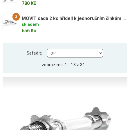
780 Kč
3
MOVIT sada 2 ks hřídelí k jednoručním činkám 2,25 kg
skladem
656 Kč
Seřadit:
zobrazeno: 1 - 18 z 31