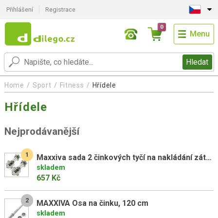
Přihlášení
Registrace
0
Menu
Hledat
Home
Sport
Fitness
Hřídele
Hřídele
Nejprodávanější
1
Maxxiva sada 2 činkových tyčí na nakládání zátěže, 35 cm
skladem
657 Kč
2
MAXXIVA Osa na činku, 120 cm
skladem