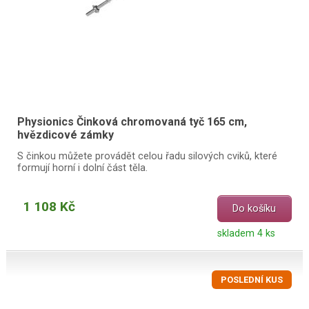
Physionics Činková chromovaná tyč 165 cm,
hvězdicové zámky
S činkou můžete provádět celou řadu silových cviků, které
formují horní i dolní část těla.
1 108 Kč
Do košíku
skladem 4 ks
POSLEDNÍ KUS