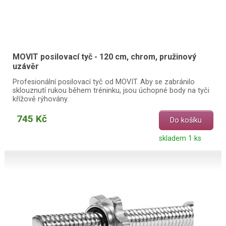
MOVIT posilovací tyč - 120 cm, chrom, pružinový
uzávěr
Profesionální posilovací tyč od MOVIT. Aby se zabránilo
sklouznutí rukou během tréninku, jsou úchopné body na tyči
křížově rýhovány.
745 Kč
Do košíku
skladem 1 ks