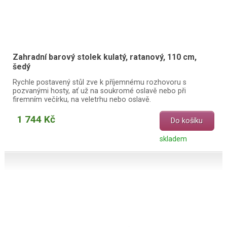
Zahradní barový stolek kulatý, ratanový, 110 cm,
šedý
Rychle postavený stůl zve k příjemnému rozhovoru s
pozvanými hosty, ať už na soukromé oslavě nebo při
firemním večírku, na veletrhu nebo oslavě.
1 744 Kč
Do košíku
skladem