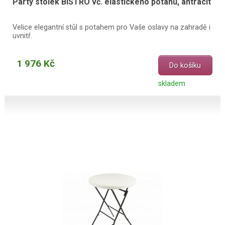
Párty stolek BISTRO vč. elastického potahu, antracit
Velice elegantní stůl s potahem pro Vaše oslavy na zahradě i
uvnitř.
1 976 Kč
Do košíku
skladem