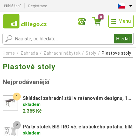
Přihlášení
Registrace
0
Menu
Hledat
Home
Zahrada
Zahradní nábytek
Stoly
Plastové stoly
Plastové stoly
Nejprodávanější
1
Skládací zahradní stůl v ratanovém designu, 180x75 cm, hnědý
skladem
2 365 Kč
2
Párty stolek BISTRO vč. elastického potahu, bílá
skladem