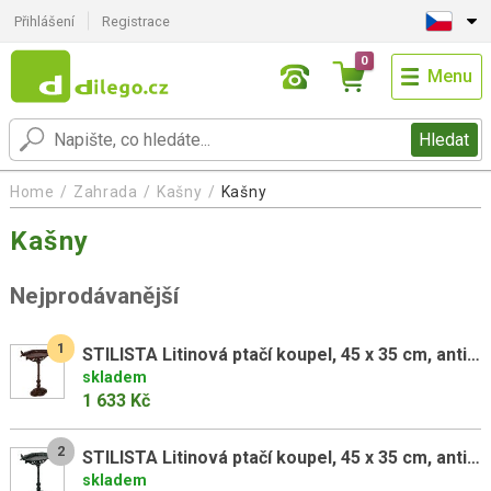
Přihlášení
Registrace
0
Menu
Hledat
Home
Zahrada
Kašny
Kašny
Kašny
Nejprodávanější
1
STILISTA Litinová ptačí koupel, 45 x 35 cm, antická hnědá
skladem
1 633 Kč
2
STILISTA Litinová ptačí koupel, 45 x 35 cm, antická zelená
skladem