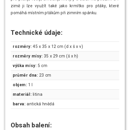
zimě ji lze využít také jako krmítko pro ptáky, které
pomáhá místním ptákům při zimním spánku.
Technické údaje:
rozměry:
45 x 35 x 12 cm (d x š x v)
rozměry mísy:
35 x 29 cm (š x h)
výška mísy:
5 cm
průměr dna:
23 cm
objem:
1 l
materiál:
litina
barva:
antická hnědá
Obsah balení: