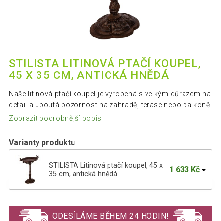
STILISTA LITINOVÁ PTAČÍ KOUPEL,
45 X 35 CM, ANTICKÁ HNĚDÁ
Naše litinová ptačí koupel je vyrobená s velkým důrazem na
detail a upoutá pozornost na zahradě, terase nebo balkoně.
Zobrazit podrobnější popis
Varianty produktu
STILISTA Litinová ptačí koupel, 45 x
1 633 Kč
35 cm, antická hnědá
STILISTA Litinová ptačí koupel, 45 x 35
1 633 Kč
cm, antická zelená
ODESÍLÁME BĚHEM 24 HODIN!