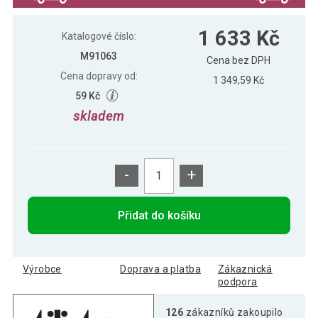
1 633 Kč
Katalogové číslo:
M91063
Cena bez DPH
Cena dopravy od:
1 349,59 Kč
59 Kč
skladem
-
+
Přidat do košíku
Výrobce
Doprava a platba
Zákaznická
podpora
126
zákazníků zakoupilo