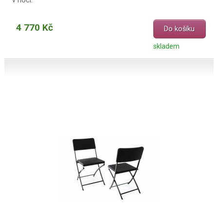
v noci.
4 770 Kč
Do košíku
skladem