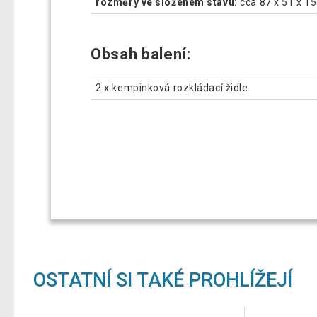
rozměry ve složeném stavu:
cca 87 x 51 x 15 
Obsah balení:
2 x kempinková rozkládací židle
OSTATNÍ SI TAKÉ PROHLÍŽEJÍ