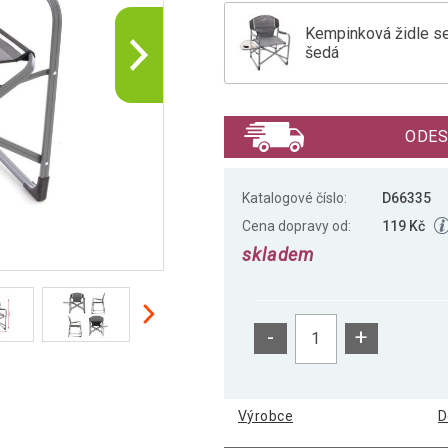
Kempinková židle se
šedá
Kempinková židle se
ODES
Katalogové číslo:
D66335
Cena dopravy od:
119 Kč
skladem
-
+
Výrobce
D