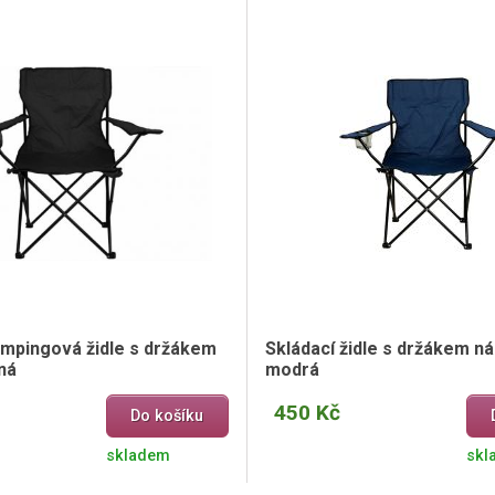
empingová židle s držákem
Skládací židle s držákem ná
ná
modrá
450 Kč
Do košíku
skladem
skl