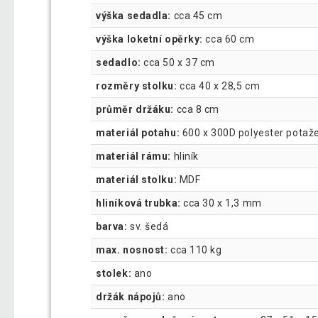
výška sedadla:
cca 45 cm
výška loketní opěrky:
cca 60 cm
sedadlo:
cca 50 x 37 cm
rozměry stolku:
cca 40 x 28,5 cm
průměr držáku:
cca 8 cm
materiál potahu:
600 x 300D polyester potaž
materiál rámu:
hliník
materiál stolku:
MDF
hliníková trubka:
cca 30 x 1,3 mm
barva:
sv. šedá
max. nosnost:
cca 110 kg
stolek:
ano
držák nápojů:
ano