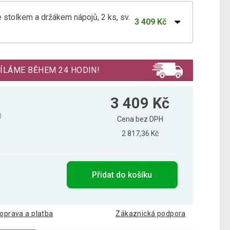
 stolkem a držákem nápojů, 2 ks, sv.
3 409 Kč
 stolkem a držákem nápojů, 2 ks, šedá
3 282 Kč
ÍLÁME BĚHEM 24 HODIN!
3 409 Kč
Cena bez DPH
2 817,36 Kč
Přidat do košíku
oprava a platba
Zákaznická podpora