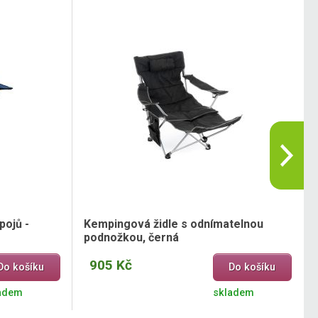
pojů -
Kempingová židle s odnímatelnou
podnožkou, černá
905 Kč
Do košíku
Do košíku
adem
skladem