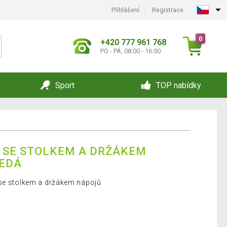
Přihlášení
Registrace
0
+420 777 961 768
PO - PÁ, 08:00 - 16:00
Sport
TOP nabídky
 SE STOLKEM A DRŽÁKEM
ŠEDÁ
 se stolkem a držákem nápojů