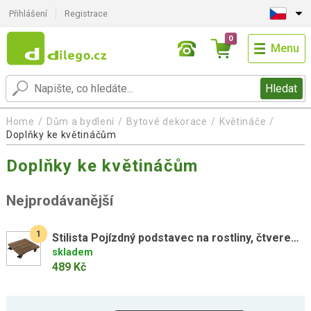
Přihlášení
Registrace
0
Menu
Hledat
Home
Dům a bydlení
Bytové dekorace
Květináče
Doplňky ke květináčům
Doplňky ke květináčům
Nejprodávanější
1
Stilista Pojízdný podstavec na rostliny, čtverec, sv. hnědý
skladem
489 Kč