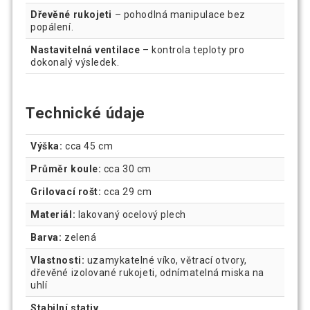
Dřevěné rukojeti
– pohodlná manipulace bez
popálení.
Nastavitelná ventilace
– kontrola teploty pro
dokonalý výsledek.
Technické údaje
Výška:
cca 45 cm
Průměr koule:
cca 30 cm
Grilovací rošt:
cca 29 cm
Materiál:
lakovaný ocelový plech
Barva:
zelená
Vlastnosti:
uzamykatelné víko, větrací otvory,
dřevěné izolované rukojeti, odnímatelná miska na
uhlí
Stabilní stativ