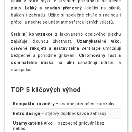
kotlík v retro stylu je středem pozornosti na každé
párty.
Lehký a snadno přenosný
, ideální na piknik,
balkon i zahradu. Užijte si společné chvíle s rodinou i
přáteli a nechte se unést atmosférou letních večerů.
Stabilní konstrukce
z lakovaného ocelového plechu
zajišťuje dlouhou životnost.
Uzamykatelné víko,
dřevěné rukojeti a nastavitelná ventilace
umožňují
bezpečné a pohodlné grilování.
Chromovaný rošt a
odnímatelná miska na uhlí
usnadňují údržbu a
manipulaci.
TOP 5 klíčových výhod
Kompaktní rozměry
– snadné přenášení kamkoliv.
Retro design
– stylový doplněk každé zahrady.
Uzamykatelné víko
– bezpečné grilování bez
nehod.