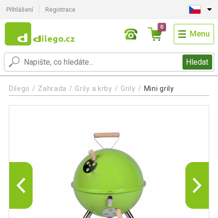
Přihlášení
Registrace
0
Menu
Hledat
Dilego
Zahrada
Grily a krby
Grily
Mini grily