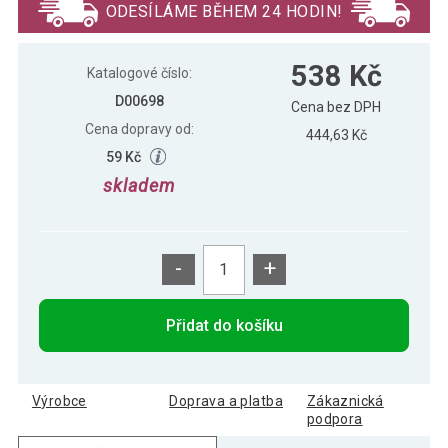
ODESÍLÁME BĚHEM 24 HODIN!
538 Kč
Zahradní mini gril kulatý, růžový
538 Kč
Katalogové číslo:
D00698
Cena bez DPH
Cena dopravy od:
444,63 Kč
59 Kč
skladem
-
+
Přidat do košíku
Výrobce
Doprava a platba
Zákaznická
podpora