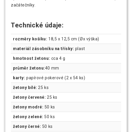
začátečníky.
Technické údaje:
rozměry košíku:
18,5 x 12,5 cm (Øx výška)
materiál zásobníku na třísky:
plast
hmotnost žetonu:
cca 4 g
průměr žetonu:
40 mm
karty:
papírové pokerové (2 x 54 ks)
žetony bílé:
25 ks
žetony červené:
25 ks
žetony modré:
50 ks
žetony zelené:
50 ks
žetony černé:
50 ks