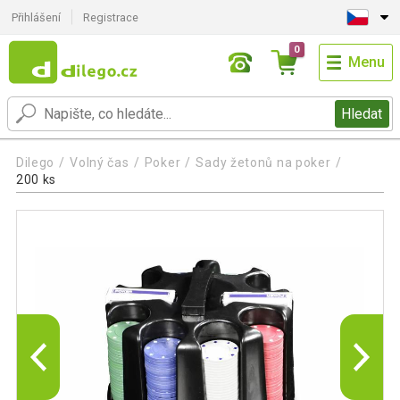
Přihlášení
Registrace
0
Menu
Hledat
Dilego
Volný čas
Poker
Sady žetonů na poker
200 ks