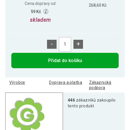
Cena dopravy od:
268,60 Kč
59 Kč
skladem
-
+
Přidat do košíku
Výrobce
Doprava a platba
Zákaznická
podpora
446
zákazníků zakoupilo
tento produkt