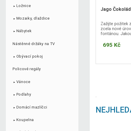
Ložnice
►
Jago Čokolád
Mozaiky, dlaždice
►
Zažijte požitek
zcela nové úrov
Nábytek
►
fontánou. Jakou 
Vás.
Nástěnné držáky na TV
695 Kč
Obývací pokoj
►
Policové regály
Vánoce
►
Podlahy
.
►
Domácí mazlíčci
NEJHLED
►
Koupelna
►