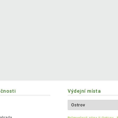
ečnosti
Výdejní místa
ahrada
Průmyslová zóna II Ostrov - 