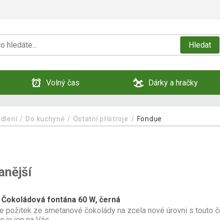
Hledat
Volný čas
Dárky a hračky
dlení
Do kuchyně
Ostatní přístroje
Fondue
anější
 Čokoládová fontána 60 W, černá
te požitek ze smetanové čokolády na zcela nové úrovni s touto 
e je jen na Vás.