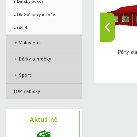
Dětský pokoj
►
Úložné boxy a koše
►
Úklid
►
+
Volný čas
erče a šipky
Poker
Párty st
+
Dárky a hračky
+
Sport
TOP nabídky
Aktuálně