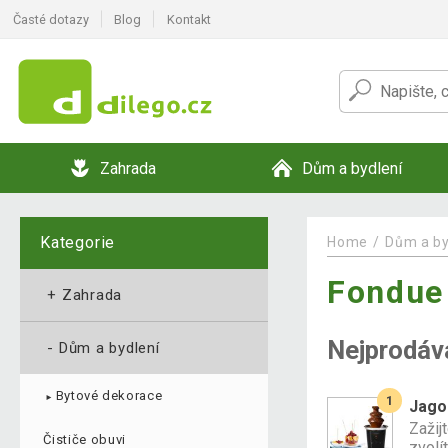
Časté dotazy
Blog
Kontakt
Zahrada
Dům a bydlení
Kategorie
Home
Dům a by
Fondue
+
Zahrada
Nejprodáv
-
Dům a bydlení
Bytové dekorace
1
►
Jago
Zažij
Čističe obuvi
zvolít