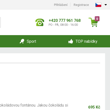
Přihlášení
Registrace
0
+420 777 961 768
PO - PÁ, 08:00 - 16:00
Sport
TOP nabídky
čokoládovou fontánou. Jakou čokoládu si
695 Kč