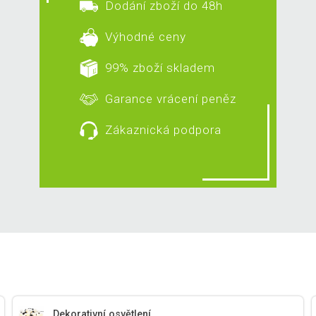
Dodání zboží do 48h
Výhodné ceny
99% zboží skladem
Garance vrácení peněz
Zákaznická podpora
Dekorativní osvětlení