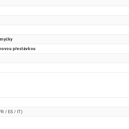
 myčky
inovou přestávkou
R / ES / IT)