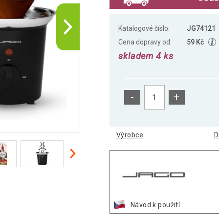
Katalogové číslo:
JG74121
Cena dopravy od:
59 Kč
skladem 4 ks
-
+
Výrobce
D
Návod k použití