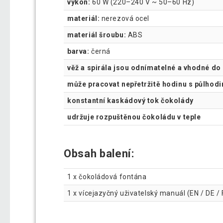
výkon:
60 W (220–240 V ~ 50–60 Hz)
materiál:
nerezová ocel
materiál šroubu:
ABS
barva:
černá
věž a spirála jsou odnímatelné a vhodné do
může pracovat nepřetržitě hodinu s půlhod
konstantní kaskádový tok čokolády
udržuje rozpuštěnou čokoládu v teple
Obsah balení:
1 x čokoládová fontána
1 x vícejazyčný uživatelský manuál (EN / DE / F