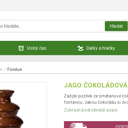
Hledat
Volný čas
Dárky a hračky
je
Fondue
JAGO ČOKOLÁDOVÁ 
Zažijte požitek ze smetanové čo
fontánou. Jakou čokoládu si zvol
Zobrazit podrobnější popis
ODES