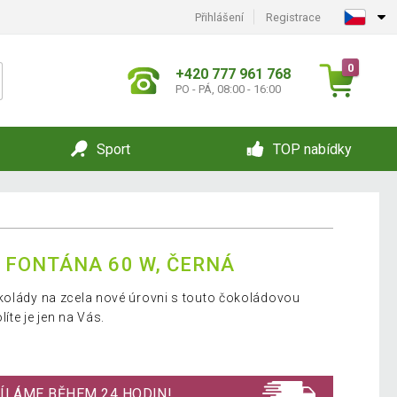
Přihlášení
Registrace
0
+420 777 961 768
PO - PÁ, 08:00 - 16:00
Sport
TOP nabídky
FONTÁNA 60 W, ČERNÁ
kolády na zcela nové úrovni s touto čokoládovou
íte je jen na Vás.
ÍLÁME BĚHEM 24 HODIN!