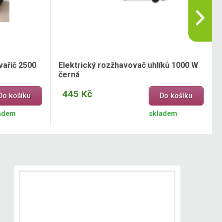
vařič 2500
Elektrický rozžhavovač uhlíků 1000 W
černá
445 Kč
Do košíku
Do košíku
adem
skladem