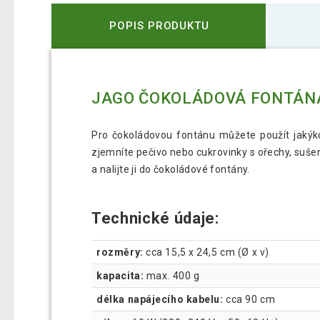
POPIS PRODUKTU
JAGO ČOKOLÁDOVÁ FONTÁNA
Pro čokoládovou fontánu můžete použít jakýko
zjemníte pečivo nebo cukrovinky s ořechy, suše
a nalijte ji do čokoládové fontány.
Technické údaje:
rozměry:
cca 15,5 x 24,5 cm (Ø x v)
kapacita:
max. 400 g
délka napájecího kabelu:
cca 90 cm