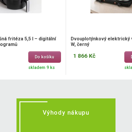
á fritéza 5,5 l – digitální
Dvouplotýnkový elektrický 
programů
W, černý
1 866 Kč
Do košíku
skladem 9 ks
skl
Výhody nákupu