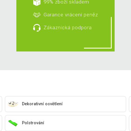
99% zboží skladem
Garance vrácení peněz
Zákaznická podpora
Dekorativní osvětlení
Polstrování