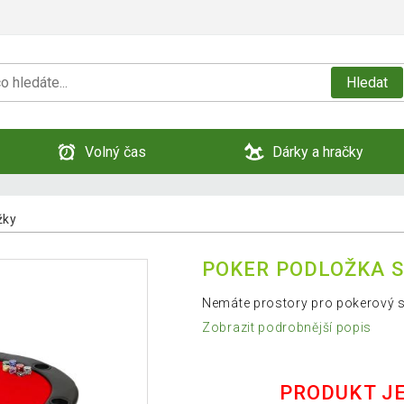
Hledat
Volný čas
Dárky a hračky
žky
POKER PODLOŽKA 
Nemáte prostory pro pokerový st
Zobrazit podrobnější popis
PRODUKT J