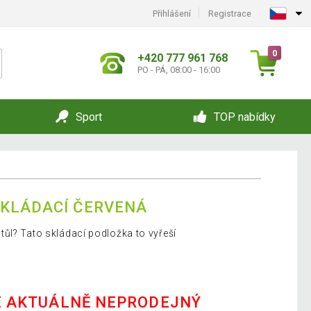
Přihlášení
Registrace
0
+420 777 961 768
PO - PÁ, 08:00 - 16:00
Sport
TOP nabídky
SKLÁDACÍ ČERVENÁ
ůl? Tato skládací podložka to vyřeší
E AKTUÁLNĚ NEPRODEJNÝ