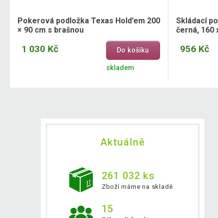
Pokerová podložka Texas Hold’em 200
Skládací p
× 90 cm s brašnou
černá, 160 
1 030 Kč
956 Kč
Do košíku
skladem
Aktuálně
261 032 ks
Zboží máme na skladě
15