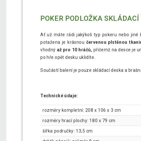
POKER PODLOŽKA SKLÁDACÍ
Ať už máte rádi jakýkoli typ pokeru nebo jiné
potažena je krásnou
červenou plstěnou tkan
vhodný
až pro 10 hráčů,
přičemž na desce je u
po hře opět desku uklidíte.
Součástí balení je pouze skládací deska a brašna
Technické údaje:
rozměry kompletní: 208 x 106 x 3 cm
rozměry hrací plochy: 180 x 79 cm
šířka područky: 13,5 cm