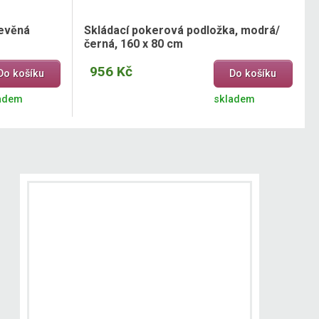
řevěná
Skládací pokerová podložka, modrá/
černá, 160 x 80 cm
956 Kč
Do košíku
Do košíku
adem
skladem