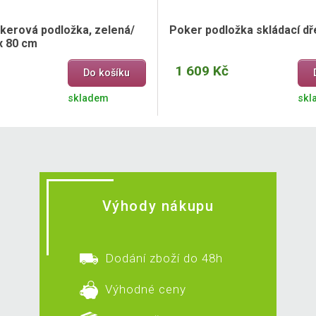
okerová podložka, zelená/
Poker podložka skládací d
x 80 cm
1 609 Kč
Do košíku
skladem
skl
Výhody nákupu
Dodání zboží do 48h
Výhodné ceny