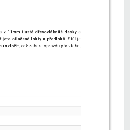
na z
11mm tlusté dřevovláknité desky
a
ijete otlačené lokty a předloktí
. Stůl je
a rozložit
, což zabere opravdu pár vteřin,