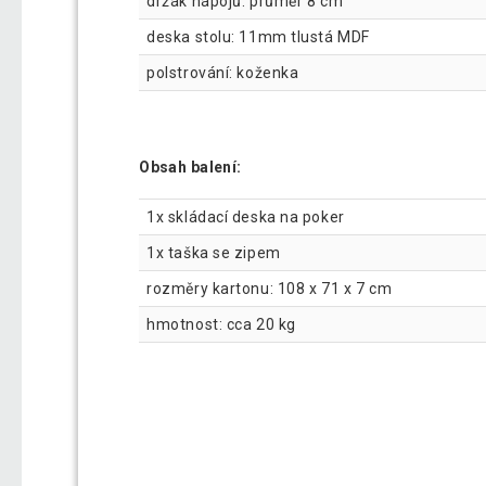
držák nápojů: průměr 8 cm
deska stolu: 11mm tlustá MDF
polstrování: koženka
Obsah balení:
1x skládací deska na poker
1x taška se zipem
rozměry kartonu: 108 x 71 x 7 cm
hmotnost: cca 20 kg