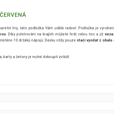
 ČERVENÁ
 karetní hry, tato podložka Vám udělá radost. Podložka je vyrobe
inou
. Díky polstrování na krajích můžete hrát celou noc a již
nezaž
místěno 10 držáků nápojů. Desku vždy pouze
stačí vyndat z obalu 
, karty a žetony je nutné dokoupit zvlášť.