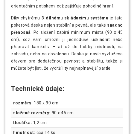
orientačním potiskem, což zajišťuje pohodlné hraní.
Díky chytrému
3-dílnému skládacímu systému
je tato
pokerová deska nejen stabilní a pevná, ale také
snadno
přenosná
. Po složení zabírá minimum místa (90 x 45
cm), což vám umožní ji jednoduše uskladnit nebo
přepravit kamkoliv – ať už do hobby místnosti, na
zahradu, nebo na dovolenou. Deska je navíc vyztužena
dřevem pro dodatečnou pevnost a stabilitu, takže si
můžete být jisti, že vydrží i ty nejnapínavější partie.
Technické údaje:
rozměry:
180 x 90 cm
složené rozměry:
90 x 45 cm
tloušťka:
1,2 cm
hmotnost:
cca 14 kg