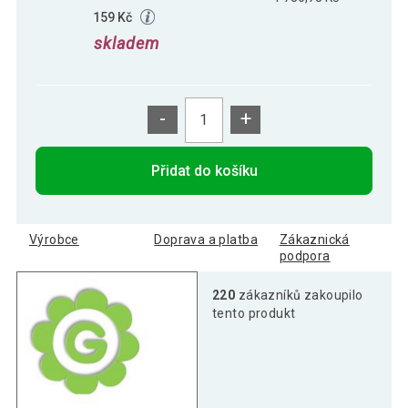
159 Kč
skladem
-
+
Přidat do košíku
Výrobce
Doprava a platba
Zákaznická
podpora
220
zákazníků zakoupilo
tento produkt