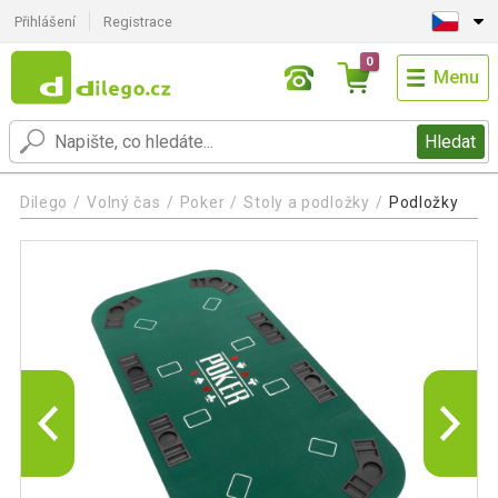
Přihlášení
Registrace
0
Menu
Hledat
Dilego
Volný čas
Poker
Stoly a podložky
Podložky