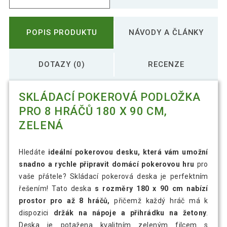
POPIS PRODUKTU
NÁVODY A ČLÁNKY
DOTAZY (0)
RECENZE
SKLÁDACÍ POKEROVÁ PODLOŽKA
PRO 8 HRÁČŮ 180 X 90 CM,
ZELENÁ
Hledáte
ideální pokerovou desku, která vám umožní
snadno a rychle připravit domácí pokerovou hru
pro
vaše přátele? Skládací pokerová deska je perfektním
řešením! Tato deska
s rozměry 180 x 90 cm nabízí
prostor pro až 8 hráčů,
přičemž každý hráč má k
dispozici
držák na nápoje a přihrádku na žetony
.
Deska je potažena kvalitním zeleným filcem s