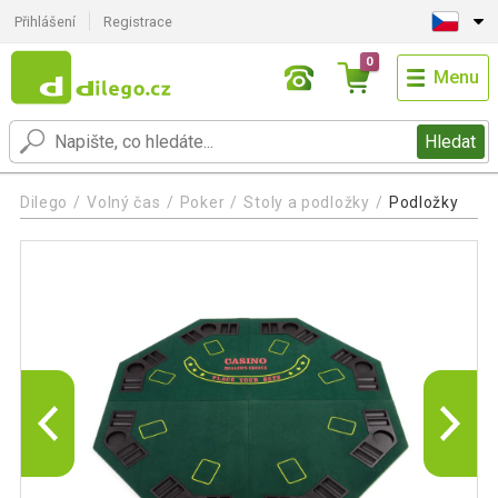
Přihlášení
Registrace
0
Menu
Hledat
Dilego
Volný čas
Poker
Stoly a podložky
Podložky