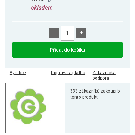
skladem
-
+
Přidat do košíku
Výrobce
Doprava a platba
Zákaznická
podpora
333
zákazníků zakoupilo
tento produkt