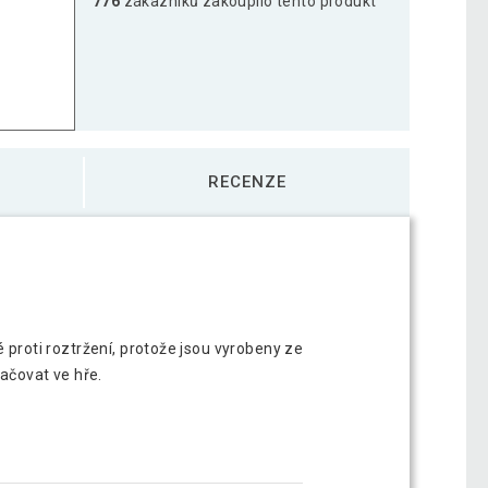
776
zákazníků zakoupilo tento produkt
RECENZE
 proti roztržení, protože jsou vyrobeny ze
ačovat ve hře.