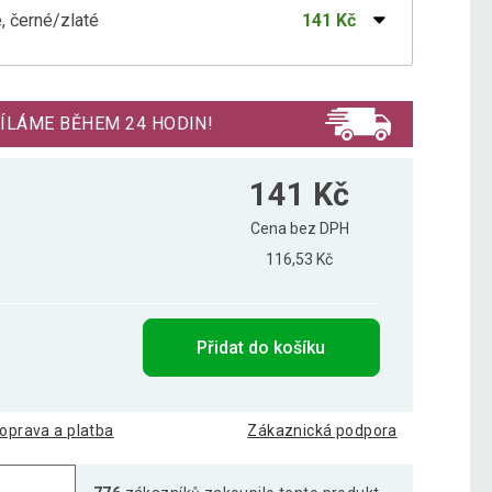
, černé/zlaté
141 Kč
, černé/stříbrné
134 Kč
ÍLÁME BĚHEM 24 HODIN!
141 Kč
Cena bez DPH
116,53 Kč
Přidat do košíku
oprava a platba
Zákaznická podpora