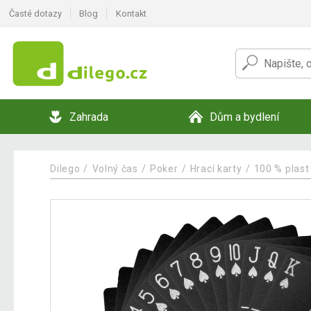
Časté dotazy
Blog
Kontakt
Zahrada
Dům a bydlení
Dilego
Volný čas
Poker
Hrací karty
100 % plast