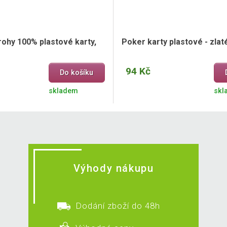
rohy 100% plastové karty,
Poker karty plastové - zlat
94 Kč
Do košíku
skladem
skl
Výhody nákupu
Dodání zboží do 48h