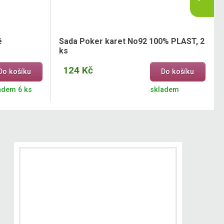
é
Sada Poker karet No92 100% PLAST, 2
ks
124 Kč
Do košíku
Do košíku
adem 6 ks
skladem