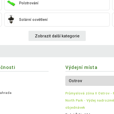
Polstrování
Solární osvětlení
Zobrazit další kategorie
ečnosti
Výdejní místa
ahrada
Průmyslová zóna II Ostrov - 
North Park - Výdej nadrozm
objednávek