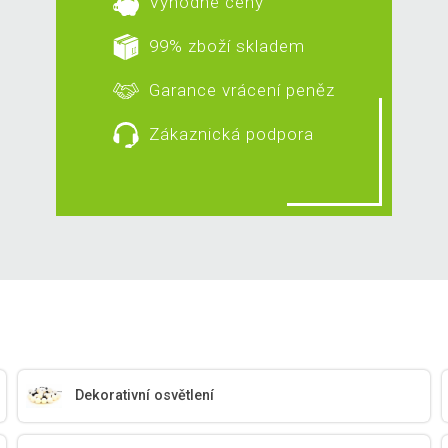
Výhodné ceny
99% zboží skladem
Garance vrácení peněz
Zákaznická podpora
Dekorativní osvětlení