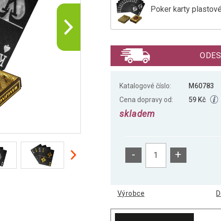
Poker karty plastové
Poker karty plastové
ODES
Katalogové číslo:
M60783
Cena dopravy od:
59 Kč
skladem
-
+
Výrobce
D