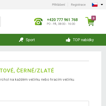
Přihlášení
Registrace
0
+420 777 961 768
PO - PÁ, 08:00 - 16:00
Sport
TOP nabídky
TOVÉ, ČERNÉ/ZLATÉ
 vrchol na každém večírku nebo hracím večírku.