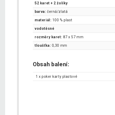
52 karet + 2 žolíky
barva:
černá/zlatá
materiál:
100 % plast
vodotěsné
rozměry karet:
87 x 57 mm
tloušťka:
0,30 mm
Obsah balení:
1 x poker karty plastové