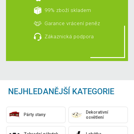
99% zboží skladem
Garance vrácení peněz
Zákaznická podpora
NEJHLEDANĚJŠÍ KATEGORIE
Dekorativní
Párty stany
osvětlení