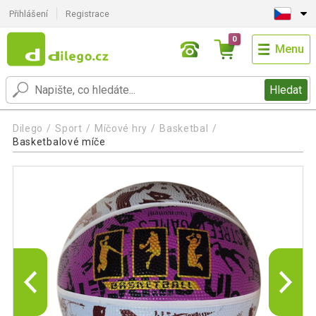
Přihlášení
Registrace
0
Menu
Hledat
Dilego
Sport
Míčové hry
Basketbal
Basketbalové míče