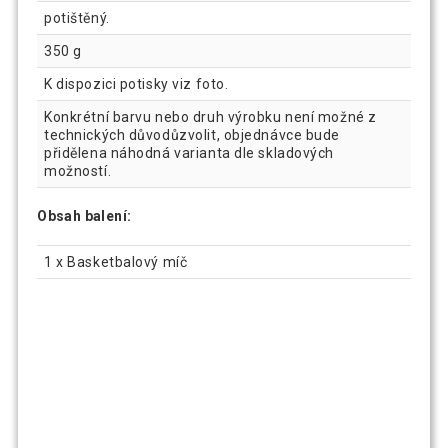
potištěný.
350 g
K dispozici potisky viz foto.
Konkrétní barvu nebo druh výrobku není možné z
technických důvodůzvolit, objednávce bude
přidělena náhodná varianta dle skladových
možností.
Obsah balení:
1 x Basketbalový míč