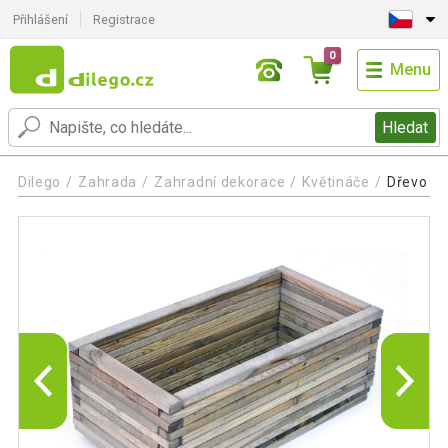
Přihlášení
Registrace
0
Menu
Hledat
Dilego
Zahrada
Zahradní dekorace
Květináče
Dřevo