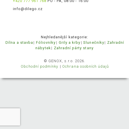
+420 777 961 768
PO - PÁ, 08:00 - 16:00
info@dilego.cz
Nejhledanější kategorie:
Dílna a stavba
Fóliovníky
Grily a krby
Slunečníky
Zahradní
nábytek
Zahradní párty stany
© GENOX, s.r.o. 2026.
Obchodní podmínky
Ochrana osobních údajů