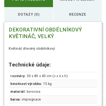
DOTAZY (0)
RECENZE
DEKORATIVNÍ OBDÉLNÍKOVÝ
KVĚTINÁČ, VELKÝ
Květináč dřevěný obdélníkový.
Technické údaje:
rozměry:
30 x 80 x 40 cm (v x š x h)
hmotnost výrobku:
15 kg
materiál:
borovice
barva:
impregnace