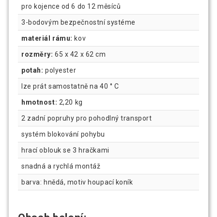
pro kojence od 6 do 12 měsíců
3-bodovým bezpečnostní systéme
materiál rámu:
kov
rozměry:
65 x 42 x 62 cm
potah:
polyester
lze prát samostatně na 40 ° C
hmotnost:
2,20 kg
2 zadní popruhy pro pohodlný transport
systém blokování pohybu
hrací oblouk se 3 hračkami
snadná a rychlá montáž
barva: hnědá, motiv houpací koník