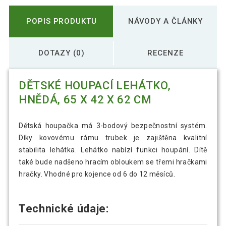
POPIS PRODUKTU
NÁVODY A ČLÁNKY
DOTAZY (0)
RECENZE
DĚTSKÉ HOUPACÍ LEHÁTKO,
HNĚDÁ, 65 X 42 X 62 CM
Dětská houpačka má 3-bodový bezpečnostní systém.
Díky kovovému rámu trubek je zajištěna kvalitní
stabilita lehátka. Lehátko nabízí funkci houpání. Dítě
také bude nadšeno hracím obloukem se třemi hračkami
hračky. Vhodné pro kojence od 6 do 12 měsíců.
Technické údaje: