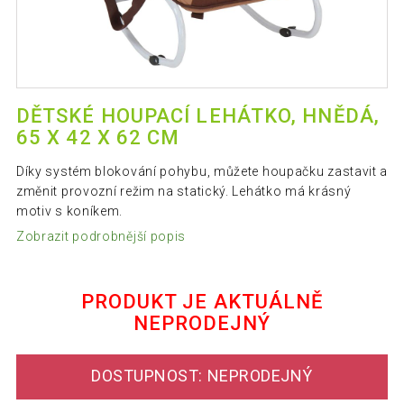
DĚTSKÉ HOUPACÍ LEHÁTKO, HNĚDÁ,
65 X 42 X 62 CM
Díky systém blokování pohybu, můžete houpačku zastavit a
změnit provozní režim na statický. Lehátko má krásný
motiv s koníkem.
Zobrazit podrobnější popis
PRODUKT JE AKTUÁLNĚ
NEPRODEJNÝ
DOSTUPNOST: NEPRODEJNÝ