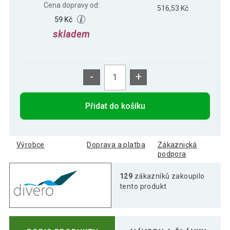
Cena dopravy od:
516,53 Kč
59 Kč
skladem
-
+
Přidat do košíku
Výrobce
Doprava a platba
Zákaznická
podpora
129
zákazníků zakoupilo
tento produkt