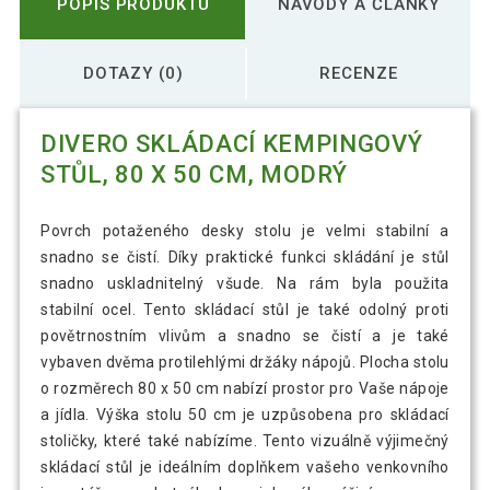
POPIS PRODUKTU
NÁVODY A ČLÁNKY
DOTAZY (0)
RECENZE
DIVERO SKLÁDACÍ KEMPINGOVÝ
STŮL, 80 X 50 CM, MODRÝ
Povrch potaženého desky stolu je velmi stabilní a
snadno se čistí. Díky praktické funkci skládání je stůl
snadno uskladnitelný všude. Na rám byla použita
stabilní ocel. Tento skládací stůl je také odolný proti
povětrnostním vlivům a snadno se čistí a je také
vybaven dvěma protilehlými držáky nápojů. Plocha stolu
o rozměrech 80 x 50 cm nabízí prostor pro Vaše nápoje
a jídla. Výška stolu 50 cm je uzpůsobena pro skládací
stoličky, které také nabízíme. Tento vizuálně výjimečný
skládací stůl je ideálním doplňkem vašeho venkovního