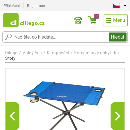
Přihlášení
Registrace
0
Menu
Hledat
Dilego
Volný čas
Kempování
Kempingový nábytek
Stoly