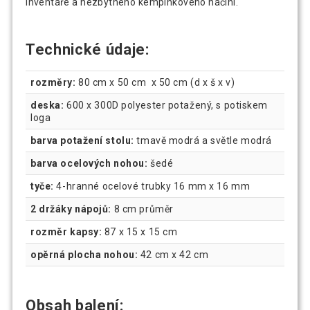
inventáře a nezbytného kempinkového náčiní.
Technické údaje:
rozměry:
80 cm x 50 cm x 50 cm (d x š x v)
deska:
600 x 300D polyester potažený, s potiskem
loga
barva potažení stolu:
tmavě modrá a světle modrá
barva ocelových nohou:
šedé
tyče:
4-hranné ocelové trubky 16 mm x 16 mm
2 držáky nápojů:
8 cm průměr
rozměr kapsy:
87 x 15 x 15 cm
opěrná plocha nohou:
42 cm x 42 cm
Obsah balení: