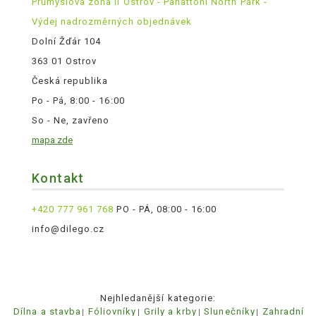
Průmyslová zóna II Ostrov - Panattoni North Park -
Výdej nadrozměrných objednávek
Dolní Žďár 104
363 01 Ostrov
Česká republika
Po - Pá, 8:00 - 16:00
So - Ne, zavřeno
mapa zde
Kontakt
+420 777 961 768
PO - PÁ, 08:00 - 16:00
info@dilego.cz
Nejhledanější kategorie:
Dílna a stavba
Fóliovníky
Grily a krby
Slunečníky
Zahradní