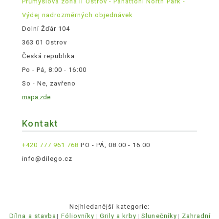
Průmyslová zóna II Ostrov - Panattoni North Park -
Výdej nadrozměrných objednávek
Dolní Žďár 104
363 01 Ostrov
Česká republika
Po - Pá, 8:00 - 16:00
So - Ne, zavřeno
mapa zde
Kontakt
+420 777 961 768
PO - PÁ, 08:00 - 16:00
info@dilego.cz
Nejhledanější kategorie:
Dílna a stavba
Fóliovníky
Grily a krby
Slunečníky
Zahradní