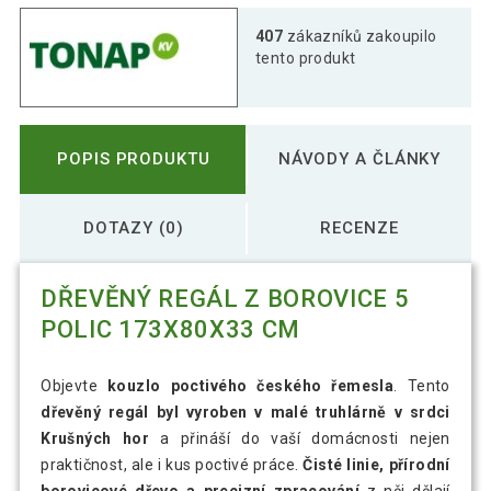
407
zákazníků zakoupilo
4 322 Kč
Dřevěný regál, 6 polic, 80 x 213 x 43 cm
tento produkt
POPIS PRODUKTU
NÁVODY A ČLÁNKY
DOTAZY (0)
RECENZE
DŘEVĚNÝ REGÁL Z BOROVICE 5
POLIC 173X80X33 CM
Objevte
kouzlo poctivého českého řemesla
. Tento
dřevěný regál byl vyroben v malé truhlárně v srdci
Krušných hor
a přináší do vaší domácnosti nejen
praktičnost, ale i kus poctivé práce.
Čisté linie, přírodní