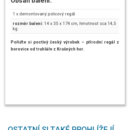
Obsah balení:
1 x demontovaný policový regál
rozměr balení:
14 x 35 x 174 cm, hmotnost cca 14,5
kg
Pořiďte si poctivý český výrobek – přírodní regál z
borovice od truhláře z Krušných hor.
OSTATNÍ SI TAKÉ PROHLÍŽEJÍ