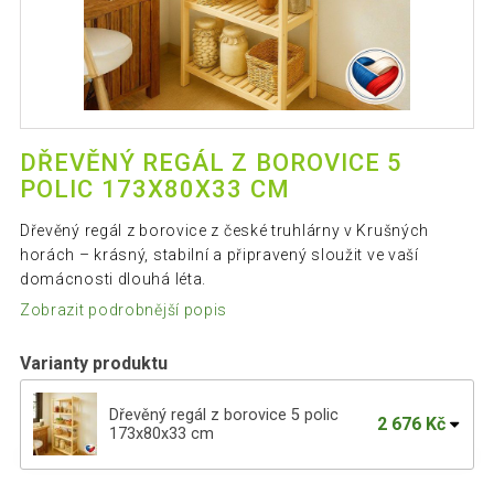
DŘEVĚNÝ REGÁL Z BOROVICE 5
POLIC 173X80X33 CM
Dřevěný regál z borovice z české truhlárny v Krušných
horách – krásný, stabilní a připravený sloužit ve vaší
domácnosti dlouhá léta.
Zobrazit podrobnější popis
Varianty produktu
Dřevěný regál z borovice 5 polic
2 676 Kč
173x80x33 cm
Dřevěný regál 4 police 133×80×43 cm,