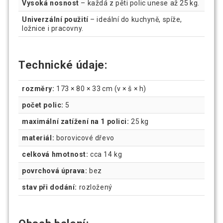
Vysoká nosnost
– každá z pěti polic unese až 25 kg.
Univerzální použití
– ideální do kuchyně, spíže,
ložnice i pracovny.
Technické údaje:
rozměry:
173 × 80 × 33 cm (v × š × h)
počet polic:
5
maximální zatížení na 1 polici:
25 kg
materiál:
borovicové dřevo
celková hmotnost:
cca 14 kg
povrchová úprava:
bez
stav při dodání:
rozložený