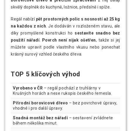
borovicové dřevo a precizní zpracování
z něj dělají
skvělý doplněk do kuchyně, ložnice, předsíně i spíže.
Regál nabízí
pět prostorných polic s nosností až 25 kg
na každou z nich
. Je dodáván v rozloženém stavu, ale
díky promyšlené konstrukci ho
sestavíte snadno bez
použití nářadí
.
Povrch není nijak ošetřen
, takže si jej
můžete upravit podle vlastního vkusu nebo ponechat
krásný surový vzhled českého dřeva.
TOP 5 klíčových výhod
Vyrobeno v ČR
– regál pochází z truhlárny v
Krušných horách a nese rukopis českého řemesla.
Přírodní borovicové dřevo
– bez povrchové úpravy,
vhodné i pro další úpravy.
Snadná montáž bez nářadí
– sestavení zvládnete
během několika minut.