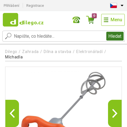
Přihlášení
Registrace
0
Menu
Hledat
Dilego
Zahrada
Dílna a stavba
Elektronářadí
Míchadla