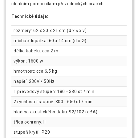
ideálním pomocníkem při zednických pracích.
Technické údaje::
rozměry: 62 x 30 x 21 cm (d x š x v)
míchací lopatka: 60 x 14 cm (d x Ø)
délka kabelu: cca 2 m
výkon: 1600 w
hmotnost: cca 6,5 ​​kg
napětí: 230V / 50Hz
1 převodový stupeň: 180 - 380 ot / min
2 rychlostní stupně: 300 - 650 ot / min
hladina akustického tlaku: 92/102 (dBA)
třída ochrany: II
stupeň krytí: IP20