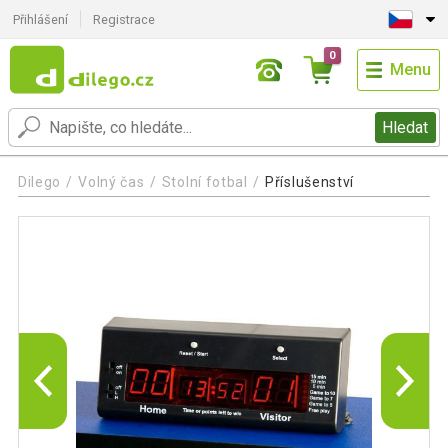
Přihlášení
Registrace
0
Menu
Hledat
Dilego
Volný čas
Stolní fotbal
Příslušenství