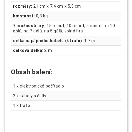
rozměry:
21 cm x 7,4 cm x 5,5 cm
hmotnost:
0,3 kg
7 možností hry:
15 minut, 10 minut, 5 minut, na 10
gólů, na 7 gólů, na 5 gólů, volná hra
délka napájecího kabelu (k trafu)
: 1,7 m
celková délka
: 2 m
Obsah balení:
1 x elektronické počítadlo
2 x kabely s čidly
1 x trafo